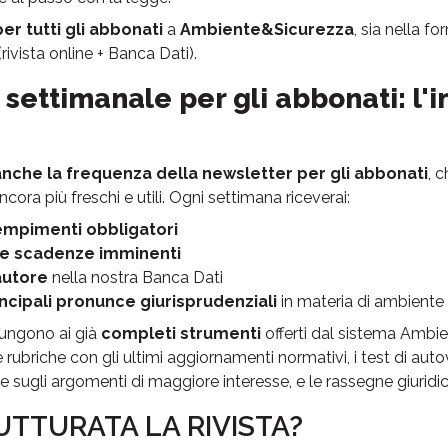
er tutti gli abbonati
a
Ambiente&Sicurezza
, sia nella f
(rivista online + Banca Dati).
settimanale per gli abbonati: l'
che la frequenza della newsletter per gli abbonati
, 
ancora più freschi e utili. Ogni settimana riceverai:
empimenti obbligatori
le scadenze imminenti
autore
nella nostra Banca Dati
ncipali pronunce giurisprudenziali
in materia di ambiente
iungono ai già
completi strumenti
offerti dal sistema Ambie
rubriche con gli ultimi aggiornamenti normativi, i test di aut
e sugli argomenti di maggiore interesse, e le rassegne giuridic
UTTURATA LA RIVISTA?