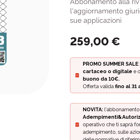
Abbonamento alla rivi
l'aggiornamento giuri
sue applicazioni
259,00
€
PROMO SUMMER SALE
cartaceo o digitale
e o
buono da 10€.
Offerta valida
fino al 31
NOVITA:
l'abbonamento i
Adempimenti&Autoriz
operativo che ti saprà f
adempimento, sulle azioni
delle normative di riferi