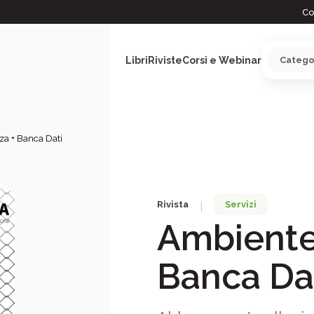
Co
Libri
Riviste
Corsi e Webinar
za + Banca Dati
ARGOMENTI
Rivista
Servizi
|
Ambiente 
Banca Da