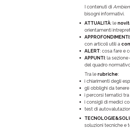
I contenuti di
Ambien
bisogni informativi.
ATTUALITÀ
: le
novit
orientamenti intrepret
APPROFONDIMENTI
con articoli utili a
com
ALERT
: cosa fare e c
APPUNTI
: la sezione
del quadro normativo 
Tra le
rubriche
:
i chiarimenti degli espe
gli obblighi da tenere
i percorsi tematici tra
i consigli di medici 
test di autovalutazio
TECNOLOGIE&SOLU
soluzioni tecniche e 