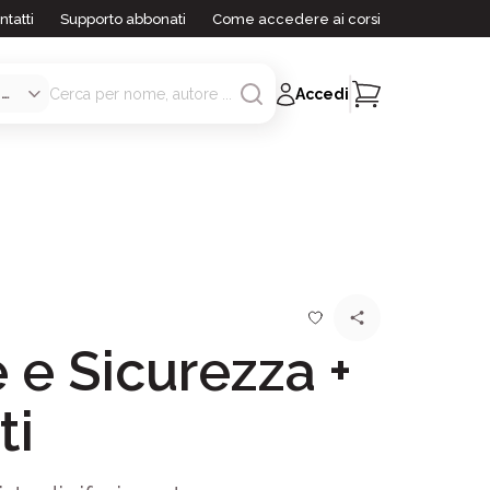
ntatti
Supporto abbonati
Come accedere ai corsi
Accedi
e Sicurezza +
ti