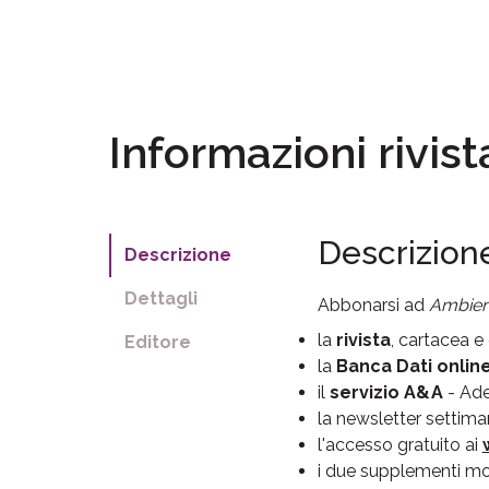
Informazioni rivist
Descrizion
Descrizione
Dettagli
Abbonarsi ad
Ambien
la
rivista
, cartacea e 
Editore
la
Banca Dati online
il
servizio A&A
- Ade
la newsletter settiman
l'accesso gratuito ai
i due supplementi mo