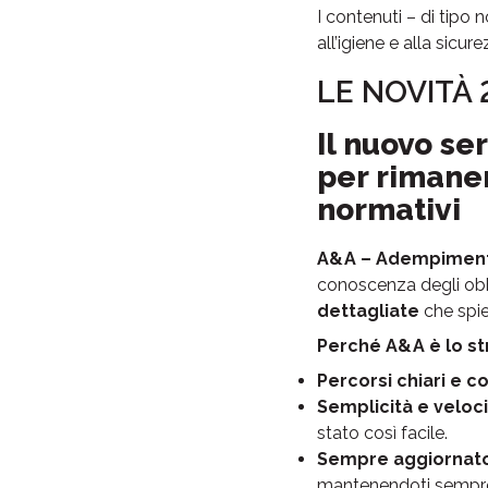
I contenuti – di tipo n
all’igiene e alla sicur
LE NOVITÀ 
Il nuovo se
per rimane
normativi
A&A – Adempimenti
conoscenza degli obb
dettagliate
che spi
Perché A&A è lo st
Percorsi chiari e c
Semplicità e veloc
stato così facile.
Sempre aggiornat
mantenendoti sempre 