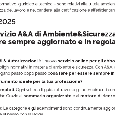
ormativo, giuridico e tecnico – sono relativi alla tutela ambienta
ezza del lavoro e nel cantiere, alla certificazione e all’efficien
2025
rvizio A&A di Ambiente&Sicurezza:
re sempre aggiornato e in regol
 & Autorizzazioni
è il nuovo
servizio online per gli abbo
lighi normativi in materia di ambiente e sicurezza. Con A&A,
egano passo dopo passo c
osa fare per essere sempre in
rumento ideale per la tua professione?
ompleti
: Ogni scheda ti guida attraverso gli adempimenti con ri
ità
: Grazie al
sommario organizzato
e al
motore di ricer
o
: Le categorie e gli adempimenti sono continuamente aggiornat
al passo con la legge.