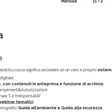
Mensile
11 + 2
a
e
te&Sicurezza
significa accedere un un vero e proprio
sistem
digitale;
,
con contenuti in anteprima e funzione di archivio
;
mpimenti&Autorizzazioni
ale "Le Indispensabili"
webinar tematici
;
nografici,
Guida all’ambiente e Guida alla sicurezza