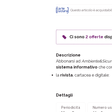
Questo articolo è acquistabi
Ci sono
2 offerte
disp
Descrizione
Abbonarsi ad
Ambiente&Sicur
sistema informativo
che co
la
rivista
, cartacea e digitale;
Dettagli
Periodicità
Numero us