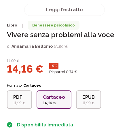
Leggi l'estratto
Libro
Benessere psicofisico
|
Vivere senza problemi alla voce
di
Annamaria Bellomo
(Autore)
14,90
€
14,16
€
-5%
Risparmi 0,74 €
Formato:
Cartaceo
PDF
Cartaceo
EPUB
11,99 €
14,16 €
11,99 €
Disponibilità immediata