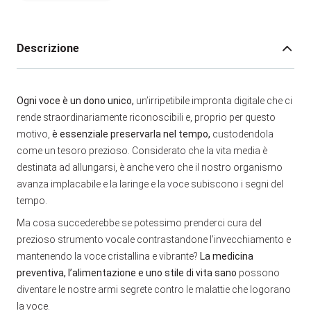
Descrizione
Ogni voce è un dono unico,
un’irripetibile impronta digitale che ci
rende straordinariamente riconoscibili e, proprio per questo
motivo,
è essenziale preservarla nel tempo,
custodendola
come un tesoro prezioso. Considerato che la vita media è
destinata ad allungarsi, è anche vero che il nostro organismo
avanza implacabile e la laringe e la voce subiscono i segni del
tempo.
Ma cosa succederebbe se potessimo prenderci cura del
prezioso strumento vocale contrastandone l’invecchiamento e
mantenendo la voce cristallina e vibrante?
La medicina
preventiva, l’alimentazione e uno stile di vita sano
possono
diventare le nostre armi segrete contro le malattie che logorano
la voce.