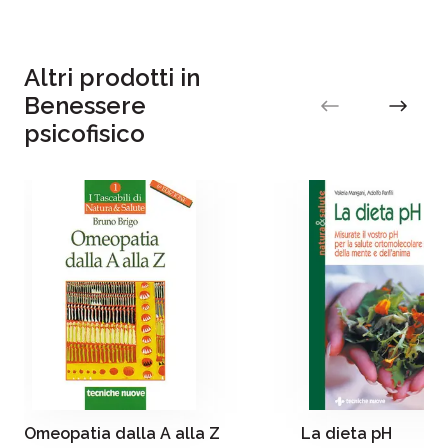
Annamaria Bellomo
Data pubblicazione:
11/2023
Altri prodotti in
Benessere
psicofisico
Il brand Tecniche Nuove da ormai 60 anni
promuove l’innovazione come motore della
crescita delle aziende e dei professionisti
italiani
e di chiunque voglia accrescere le proprie
conoscenze e competenze
Omeopatia dalla A alla Z
La dieta pH