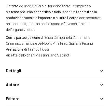
L’intento del libro è quello di far conoscere il complesso
sistema pneumo-fonoarticolatorio
, scoprire i
segreti della
produzione vocale e imparare a nutrire il corpo
con sostanze
antiossidanti, contrastando l’usura e l’invecchiamento
dell’organo vocale.
Con la partecipazione di:
Erica Campanella, Annamaria
Cimmino, Emanuele De Nobili, Pina Frau, Giuliana Pisanu
Prefazione di:
Franco Fussi
Ricette dello chef:
Massimiliano Sabinot
Dettagli
Autore
Edizione:
1
Pagine:
128
Editore
Rilegatura:
Brossura
Isbn:
978-88-481-4692-0