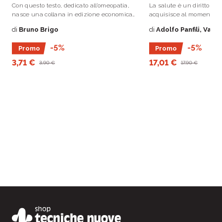
Con questo testo, dedicato all’omeopatia,
La salute è un diritto ch
nasce una collana in edizione economica
acquisisce al momento de
che risponde all’esigenza di conoscere le
condizione di rispettare 
di
Bruno Brigo
di
Adolfo Panfili, Vale
numerose forme della medicina.
essenziali di sopravvive
volume gli autori sono riu
-5%
-5%
Promo
Promo
sintetizzare nella filosofi
3,71 €
17,01 €
3,90 €
17,90 €