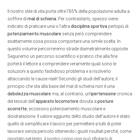
Il nostro stile di vita porta oltre l’85% della popolazione adulta a
soffrire di
mal di schiena
. Per contrastarlo, spesso viene
indicato di praticare una o l’altra
disciplina sportiva
perlopiù di
potenziamento muscolare
senza però comprendere
esattamente cosa possa comportare una simile scelta. In
questo volume percorreremo strade diametralmente opposte.
Seguiremo un percorso scientifico e pratico che alla fine
porterà il lettore a comprendere veramente quali sono le
soluzioni a questo fastidioso problema e a risolverlo
attaccando le cause reali! Secondo gli studi dell’autore, il
principio che sta alla base del mal di schiena non è una
debolezza muscolare
ma, al contrario, un’
ipertensione
cronica
dei tessuti dell’
apparato locomotore
dovuta a
posture
scorrette
, eccessivo potenziamento muscolare e
disidratazione. Il valore aggiunto dello studio dell’autore è stato
quello di semplificare il lavoro per permettere a tutti di poter
lavorare senza pericolo ottenendo i giusti risultati perché, come
riportato nel testo, il nostro corpo non può rifiutarsi di