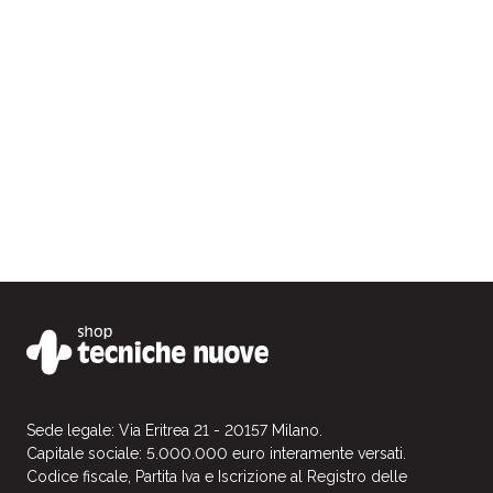
offre molteplici suggerim
la casa e gli ambienti pro
spiega i fondamenti del 
adattandoli al mondo occ
Sede legale: Via Eritrea 21 - 20157 Milano.
Capitale sociale: 5.000.000 euro interamente versati.
Codice fiscale, Partita Iva e Iscrizione al Registro delle