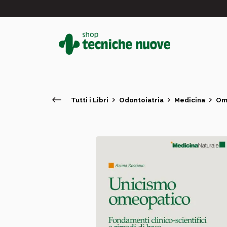
Tutti i Libri
Odontoiatria
Medicina
Om
#
In primo piano