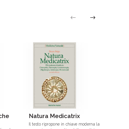
che
Natura Medicatrix
Omeo
derm
Il testo ripropone in chiave moderna la