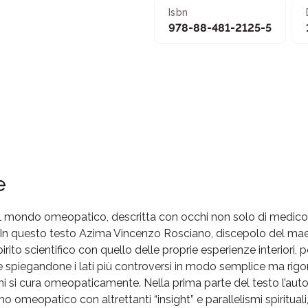
Isbn
978-88-481-2125-5
e
el mondo omeopatico, descritta con occhi non solo di medico 
e. In questo testo Azima Vincenzo Rosciano, discepolo del mae
rito scientifico con quello delle proprie esperienze interiori, p
piegandone i lati più controversi in modo semplice ma rigoros
chi si cura omeopaticamente. Nella prima parte del testo l’aut
smo omeopatico con altrettanti “insight” e parallelismi spiritua