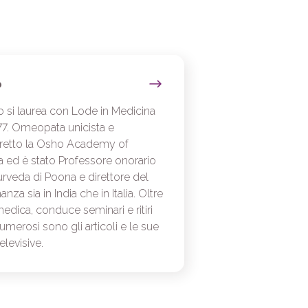
o
 si laurea con Lode in Medicina
977. Omeopata unicista e
iretto la Osho Academy of
ia ed è stato Professore onorario
urveda di Poona e direttore del
nza sia in India che in Italia. Oltre
edica, conduce seminari e ritiri
merosi sono gli articoli e le sue
elevisive.