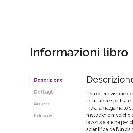
Informazioni libro
Descrizion
Descrizione
Dettagli
Una chiara visione d
ricercatore spiritual
Autore
India, amalgama lo spi
metodiche mediche e s
Editore
lavori sia anche per 
scientifica dell’Unici