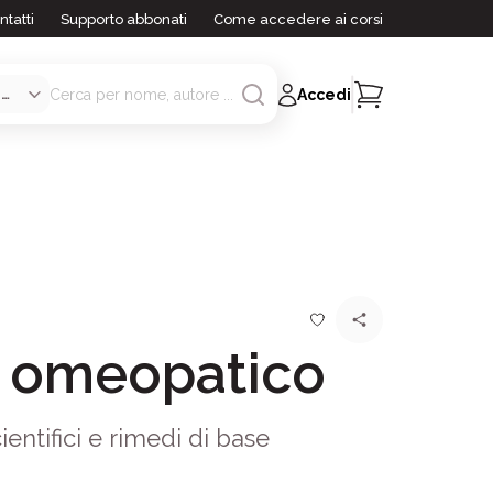
ntatti
Supporto abbonati
Come accedere ai corsi
Accedi
 omeopatico
entifici e rimedi di base