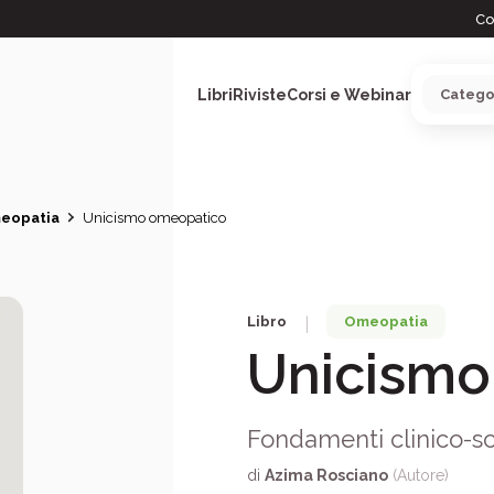
Co
Libri
Riviste
Corsi e Webinar
eopatia
Unicismo omeopatico
ARGOMENTI
Libro
Omeopatia
|
Unicismo
Fondamenti clinico-sci
di
Azima Rosciano
(Autore)