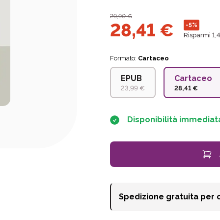
29,90
€
28,41
€
-5%
Risparmi 1,
Formato:
Cartaceo
EPUB
Cartaceo
23,99 €
28,41 €
Disponibilità immediat
Spedizione gratuita per 