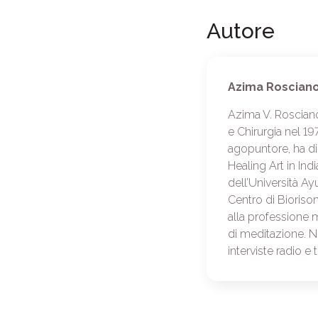
Autore
Azima Roscian
Azima V. Rosciano
e Chirurgia nel 1
agopuntore, ha d
Healing Art in Ind
dell’Università Ay
Centro di Biorisona
alla professione m
di meditazione. Nu
interviste radio e t