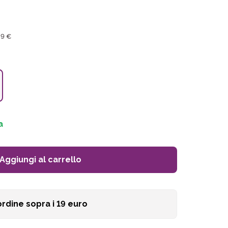
49 €
a
Aggiungi al carrello
ordine sopra i
19
euro