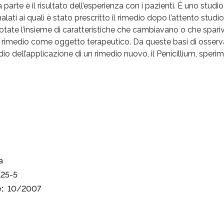
rte è il risultato dell’esperienza con i pazienti. È uno studio
alati ai quali è stato prescritto il rimedio dopo l’attento studi
tate l’insieme di caratteristiche che cambiavano o che spariva
rimedio come oggetto terapeutico. Da queste basi di osservaz
io dell’applicazione di un rimedio nuovo, il Penicillium, sperim
a
125-5
:
10/2007