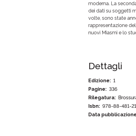
moderna. La seconda pa
dei dati su soggetti m
volte, sono state anno
rappresentazione del 
nuovi Miasmi e lo stud
Dettagli
Edizione:
1
Pagine:
336
Rilegatura:
Brossur
Isbn:
978-88-481-2
Data pubblicazione