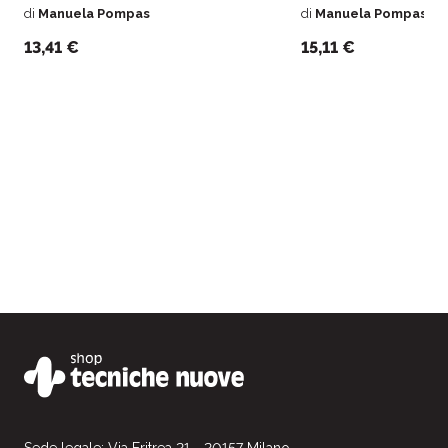
affrontato fino a poco te
di
Manuela Pompas
di
Manuela Pompas
religiosa o fideistica.
13,41 €
15,11 €