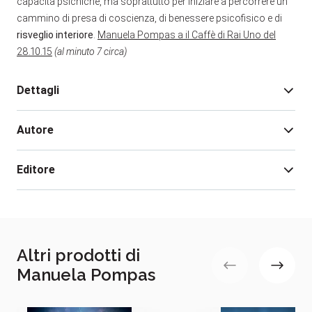
capacità psichiche, ma soprattutto per iniziare a percorrere un
cammino di presa di coscienza, di benessere psicofisico e di
risveglio interiore
.
Manuela Pompas a il Caffè di Rai Uno del
28.10.15
(al minuto 7 circa)
Dettagli
Autore
Edizione:
1
Pagine:
344
Editore
Rilegatura:
Brossura
Isbn:
978-88-481-3094-3
Manuela Pompas
Data pubblicazione:
07/2015
Manuela Pompas
Scrittrice, ipnologa, è stata una delle
prime giornaliste italiane ad affrontare fin dagli anni
Altri prodotti di
Settanta con le sue inchieste e i suoi libri le tematiche
Manuela Pompas
dell’insolito: le potenzialità della mente, la vita dopo la
vita, la reincarnazione e le medicine olistiche. Oltre