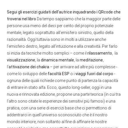
Segui gli esercizi guidati dell’autrice inquadrando i QRcode che
troverai nel libro
Da tempo sappiamo che la maggior parte delle
persone usa meno del dieci per cento del proprio potenziale
mentale, legato soprattutto all’emisfero sinistro, quello della
razionalità. Oggi tuttavia sono in molti a utilizzare anche
l’emisfero destro, legato all’intuizione e alla creatività. Per farlo
si inizia da tecniche molto semplici – come il
rilassamento
, la
visualizzazione
, la
dinamica mentale
, la
meditazione
,
l’
attivazione dei chakra
– per arrivare ad altre più complesse -
come lo sviluppo delle
facoltà ESP
o i
viaggi fuori dal corpo
-
ognuna delle quali richiede come punto di partenza la capacità
di entrare in stato alfa. Ecco, questo long-seller, oggi in una
nuova e rinnovata edizione, propone una parte teorica (in cui tra
l’altro sono citate le esperienze dei sensitivi più famosi) e una
pratica, con una serie di esercizi base che ci permettono di
addentrarci in quell’universo sconosciuto che è il nostro
mondo interiore, non soltanto al fine di affinare le nostre