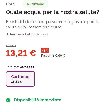
Libro
Nutrizione
|
Quale acqua per la nostra salute?
Bere tutti i giorni un’acqua veramente pura migliora la
salute e il benessere psicofisico
di
Andreas Fellin
(Autore)
13,90
€
13,21
€
-5%
Risparmi 0,69 €
Formato:
Cartaceo
Cartaceo
13,21 €
Disponibilità immediata