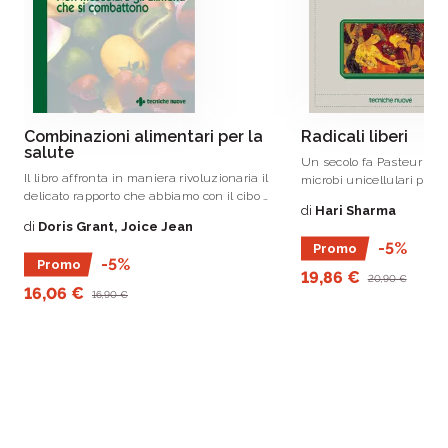
e di chiunque voglia accrescere le proprie
conoscenze e competenze
Combinazioni alimentari per la
Radicali liberi
salute
Un secolo fa Pasteur sco
Il libro affronta in maniera rivoluzionaria il
microbi unicellulari prov
delicato rapporto che abbiamo con il cibo e
infettive.
di
Hari Sharma
illustra le teorie avanzate dallo studioso
di
Doris Grant, Joice Jean
americano William Howard Hay circa 75
-5%
Promo
anni fa.
-5%
Promo
19,86 €
20,90 €
16,06 €
16,90 €