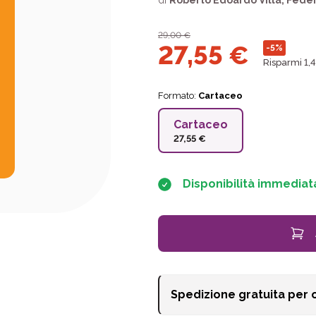
di
Roberto Edoardo Villa
,
Feder
29,00
€
27,55
€
-5%
Risparmi 1,
Formato:
Cartaceo
Cartaceo
27,55 €
Disponibilità immediat
Spedizione gratuita per 