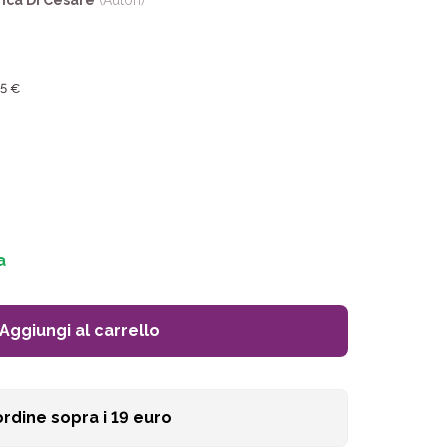
ica Di Cesare
(Autori)
45 €
a
Aggiungi al carrello
ordine sopra i
19
euro