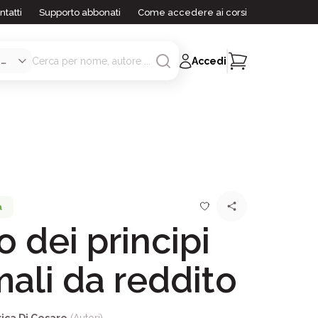
ntatti
Supporto abbonati
Come accedere ai corsi
Accedi
a
o dei principi
mali da reddito