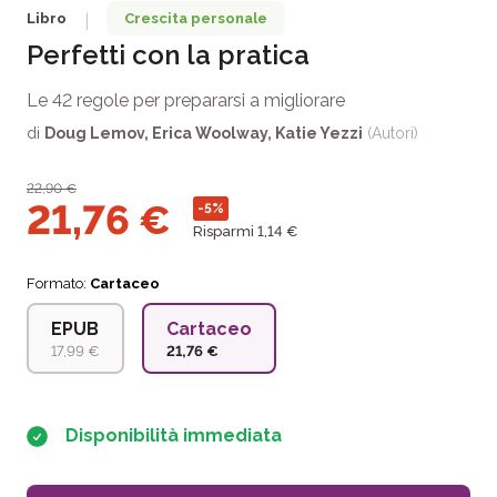
Libro
Crescita personale
|
Perfetti con la pratica
Le 42 regole per prepararsi a migliorare
di
Doug Lemov
,
Erica Woolway
,
Katie Yezzi
(Autori)
22,90
€
21,76
€
-5%
Risparmi 1,14 €
Formato:
Cartaceo
EPUB
Cartaceo
17,99 €
21,76 €
Disponibilità immediata