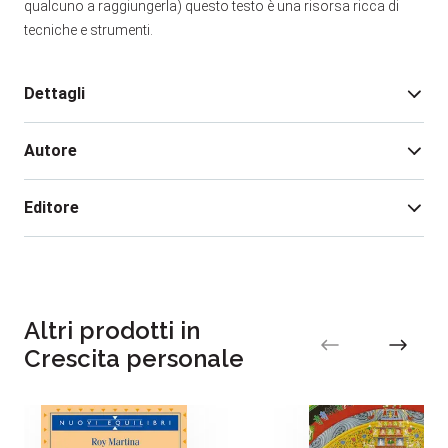
qualcuno a raggiungerla) questo testo è una risorsa ricca di
tecniche e strumenti.
Dettagli
Autore
Edizione:
1
Pagine:
296
Editore
Rilegatura:
Brossura
Isbn:
978-88-481-3715-7
Doug Lemov
Data pubblicazione:
09/2018
Altri prodotti in
Crescita personale
Erica Woolway