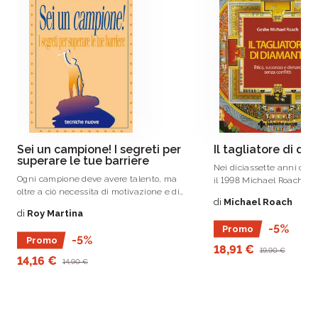
Il brand Tecniche Nuove da ormai 60 anni
promuove l’innovazione come motore della
Katie Yezzi
crescita delle aziende e dei professionisti
italiani
e di chiunque voglia accrescere le proprie
conoscenze e competenze
Sei un campione! I segreti per
Il tagliatore di di
superare le tue barriere
Nei diciassette anni compr
Ogni campione deve avere talento, ma
il 1998 Michael Roach lav
oltre a ciò necessita di motivazione e di
Andin International Diam
di
Michael Roach
coerenza.
un’azienda avviata con un
di
Roy Martina
cinquantamila dollari e 
-5%
Promo
dipendente.
-5%
Promo
18,91 €
19,90 €
14,16 €
14,90 €