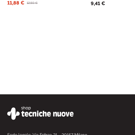
attraverso la biografia di uno scienziato,
casa o sul balcone.
11,88 €
9,41 €
12,50 €
un vero dottore dei fiori.