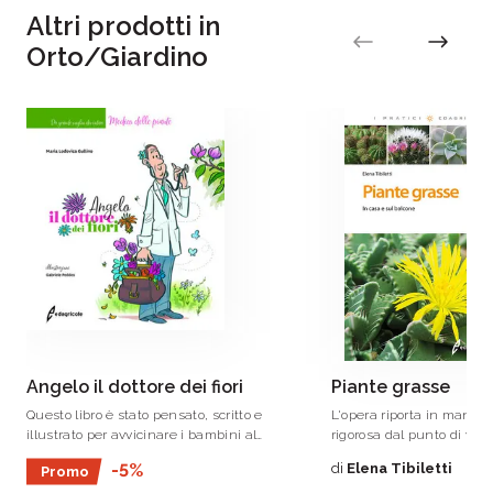
Altri prodotti in
Orto/Giardino
Angelo il dottore dei fiori
Piante grasse
Questo libro è stato pensato, scritto e
L'opera riporta in manier
illustrato per avvicinare i bambini al
rigorosa dal punto di vist
mondo della fitopatologia, la scienza che
coltivazione, tutte le re
di
Elena Tibiletti
-5%
Promo
si occupa della salute delle piante,
per mantenere al meglio 