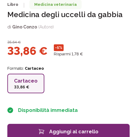
Libro
Medicina veterinaria
|
Medicina degli uccelli da gabbia
di
Gino Conzo
(Autore)
35,64
€
33,86
€
-5%
Risparmi 1,78 €
Formato:
Cartaceo
Cartaceo
33,86 €
Disponibilità immediata
Aggiungi al carrello