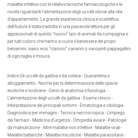
malattie infettive con le relative tecniche farmacologiche e le
novità riguardanti l’alimentazione degli uccelli idonei alla vita
d’appartamento. La grande esperienza clinica e scientifica
dell’Autore è stata tradotta in una piacevole lettura per gli
appassionati di questo “nuovo” tipo di animali da compagnia e
per tutti coloro che hanno a cuore il benessere dei propri
beniamini, siano essi “classici” canarini o variopinti pappagallini
di ogni taglia e misura.
Indice:Gli uccelli da gabbia e da voliera - Quarantena e
alloggiamento - Norme per la determinazione delle specie
esotiche e nostrane - Cenni di anatomia e fisiologia -
L’alimentazione degli uccelli da gabbia - Esame clinico -
Interpretazione dei principali sintomi - Ematologia e citologia -
Diagnostica per immagini - Tecnica necroscopica - L’impiego
dei farmaci - Medicina d’urgenza - Ortopedia aviare - Patologie
da malnutrizione - Altre malattie non infettive - Malattie virali -
Malattie batteriche - Malattie micotiche - Malattie parassitarie -