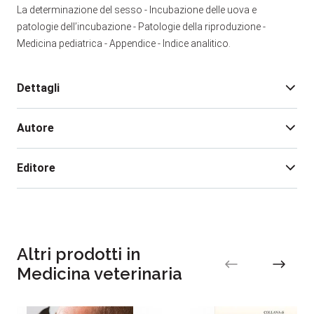
La determinazione del sesso - Incubazione delle uova e
patologie dell’incubazione - Patologie della riproduzione -
Medicina pediatrica - Appendice - Indice analitico.
Dettagli
Autore
Edizione:
1
Pagine:
440
Editore
Rilegatura:
Brossura
Isbn:
978-88-506-0037-3
Gino Conzo
Data pubblicazione:
10/2001
Altri prodotti in
Medicina veterinaria