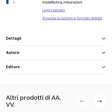
modellistica, misurazioni
Leggi l'estratto
Acquista la sezione in formato digitale
Dettagli
Autore
Edizione:
6
Pagine:
4.440
Editore
Rilegatura:
cartonato
Isbn:
978-88-8361-356-2
AA. VV.
Illustrazione:
libro con illustrazioni
Estratto file:
Scarica
Altri prodotti di AA.
Data pubblicazione:
02/04/2018
VV.
Ristampa:
Giugno 2020