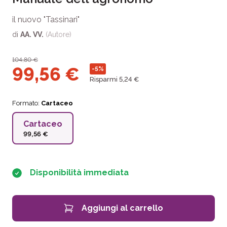
il nuovo "Tassinari"
di
AA. VV.
(Autore)
104,80
€
99,56
€
-5%
Risparmi 5,24 €
Formato:
Cartaceo
Cartaceo
99,56 €
Disponibilità immediata
Aggiungi al carrello