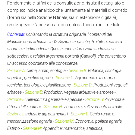
Fondamentale, ai fini della consultazione, risulta il dettagliato e
completo indice analitico che, unitamente ai materiali di corredo
(forniti sia nella Sezione N finale, sia in estensione digitale),
rende agevole l’accesso ai contenuti cartacei e multimediali.
Contenuti:
richiamando la struttura originaria, i contenuti del
Manuale sono articolati in 12 Sezioni tematiche, fruibili in maniera
snodata e indipendente. Queste sono a loro volta suddivise in
sottosezioni e relativi argomenti portanti (Capitoli), che consentono
un accesso coordinato alle conoscenze.
Sezione A
: Clima, suolo, ecologia -
Sezione B
: Botanica, fisiologia
vegetale, genetica agraria -
Sezione C
: Agronomia e territorio:
tecniche, tecnologie e pianificazione -
Sezione D
: Produzioni vegetali
erbacee -
Sezione E
: Produzioni vegetali arbustive e arboree -
Sezione F
: Selvicoltura generale e speciale -
Sezione G
: Avversità e
difesa delle colture -
Sezione H
: Zootecnia e allevamento animale -
Sezione I
: Industrie agroalimentari -
Sezione L
: Genio rurale e
meccanizzazione agraria -
Sezione M
: Economia, politica agraria,
Estimo -
Sezione N
: Appendice: matematica, statistica,