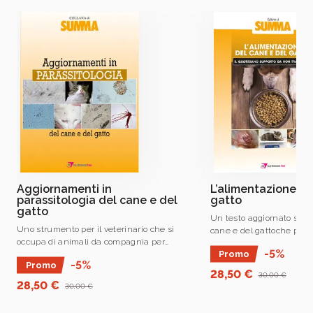
Dal 2024 REDA (Ramo Editoriale degli
Agricoltori) entra a far parte del Gruppo
editoriale Tecniche Nuove SpA al quale
appartiene da tempo anche Edagricole, che
opera nel settore delle edizioni universitarie e
tecnico-professionali dedicate alle materie
agrarie, zootecniche e veterinarie
Aggiornamenti in
L’alimentazione de
parassitologia del cane e del
gatto
gatto
Un testo aggiornato sull
Uno strumento per il veterinario che si
cane e del gattoche pren
occupa di animali da compagnia per
considerazione l’aliment
-5%
Promo
aggiornare le proprie conoscenze in
commerciale o casalinga,
-5%
Promo
ambito parassitologico.
pet in situazioni fisiologi
28,50 €
30,00 €
28,50 €
30,00 €