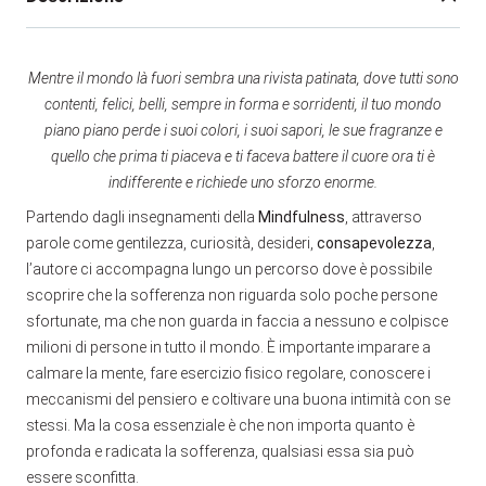
Mentre il mondo là fuori sembra una rivista patinata,
dove tutti sono
contenti, felici, belli, sempre in forma e sorridenti,
il tuo mondo
piano piano perde i suoi colori, i suoi sapori,
le sue fragranze e
quello che prima ti piaceva e ti faceva battere
il cuore ora ti è
indifferente e richiede uno sforzo enorme.
Partendo dagli insegnamenti della
Mindfulness
, attraverso
parole come gentilezza, curiosità, desideri,
consapevolezza
,
l’autore ci accompagna lungo un percorso dove è possibile
scoprire che la sofferenza non riguarda solo poche persone
sfortunate, ma che non guarda in faccia a nessuno e colpisce
milioni di persone in tutto il mondo. È importante imparare a
calmare la mente, fare esercizio fisico regolare, conoscere i
meccanismi del pensiero e coltivare una buona intimità con se
stessi. Ma la cosa essenziale è che non importa quanto è
profonda e radicata la sofferenza, qualsiasi essa sia può
essere sconfitta.