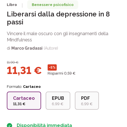
Libro
Benessere psicofisico
|
Liberarsi dalla depressione in 8
passi
Vincere il male oscuro con gli insegnamenti della
Mindfulness
di
Marco Gradassi
(Autore)
11,90
€
11,31
€
-5%
Risparmi 0,59 €
Formato:
Cartaceo
Cartaceo
EPUB
PDF
11,31 €
6,99 €
6,99 €
Disponibilità immediata