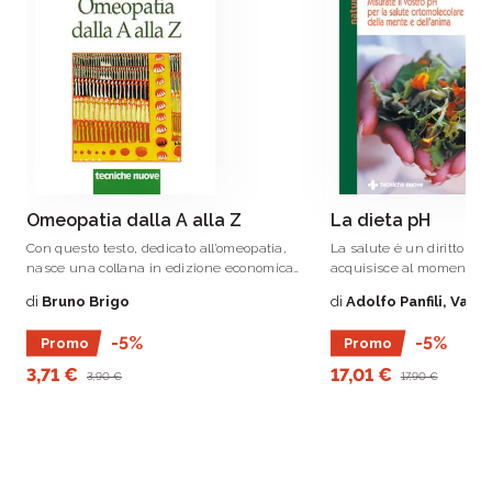
cronico.
promuove l’innovazione come motore della
crescita delle aziende e dei professionisti
italiani
e di chiunque voglia accrescere le proprie
conoscenze e competenze
Omeopatia dalla A alla Z
La dieta pH
Con questo testo, dedicato all’omeopatia,
La salute è un diritto ch
nasce una collana in edizione economica
acquisisce al momento de
che risponde all’esigenza di conoscere le
condizione di rispettare 
di
Bruno Brigo
di
Adolfo Panfili, Vale
numerose forme della medicina.
essenziali di sopravvive
volume gli autori sono riu
-5%
-5%
Promo
Promo
sintetizzare nella filosofi
3,71 €
17,01 €
3,90 €
17,90 €