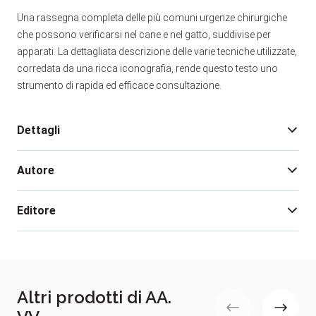
Una rassegna completa delle più comuni urgenze chirurgiche
che possono verificarsi nel cane e nel gatto, suddivise per
apparati. La dettagliata descrizione delle varie tecniche utilizzate,
corredata da una ricca iconografia, rende questo testo uno
strumento di rapida ed efficace consultazione.
Dettagli
Autore
Edizione:
1
Pagine:
110
Editore
Rilegatura:
brossura con alette
Isbn:
9788895995656
AA. VV.
Illustrazione:
libro con illustrazioni
Data pubblicazione:
Maggio 2013
Altri prodotti di AA.