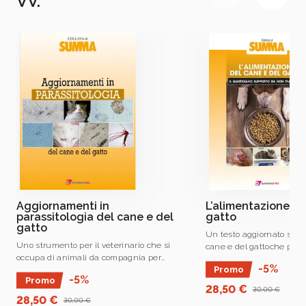
VV.
PVI S
Aggiornamenti in
L’alimentazione de
parassitologia del cane e del
gatto
gatto
Un testo aggiornato sull
Uno strumento per il veterinario che si
cane e del gattoche pren
occupa di animali da compagnia per
considerazione l’aliment
-5%
Promo
aggiornare le proprie conoscenze in
commerciale o casalinga,
-5%
Promo
ambito parassitologico.
pet in situazioni fisiologi
28,50 €
30,00 €
28,50 €
30,00 €