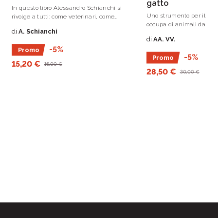
gatto
In questo libro Alessandro Schianchi si
Uno strumento per il vete
rivolge a tutti: come veterinari, come
occupa di animali da co
medici e come persone.
di
A. Schianchi
aggiornare le proprie co
di
AA. VV.
ambito parassitologico.
-5%
Promo
-5%
Promo
15,20 €
16,00 €
28,50 €
30,00 €