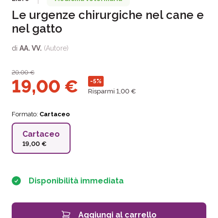
|
Le urgenze chirurgiche nel cane e
nel gatto
di
AA. VV.
(Autore)
20,00
€
19,00
€
-5%
Risparmi 1,00 €
Formato:
Cartaceo
Cartaceo
19,00 €
Disponibilità immediata
Aggiungi al carrello