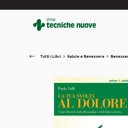
Tutti i Libri
Salute e Benessere
Benesser
#
In primo piano