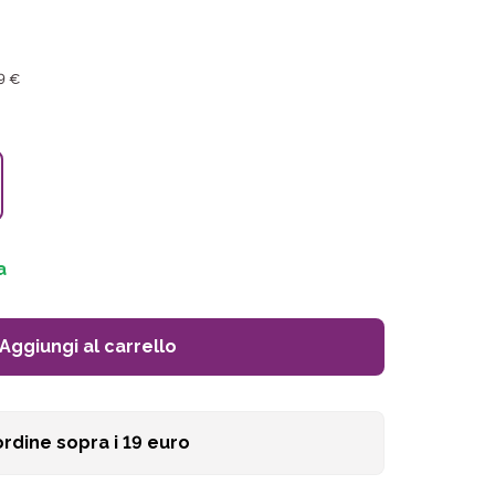
9 €
a
Aggiungi al carrello
ordine sopra i
19
euro