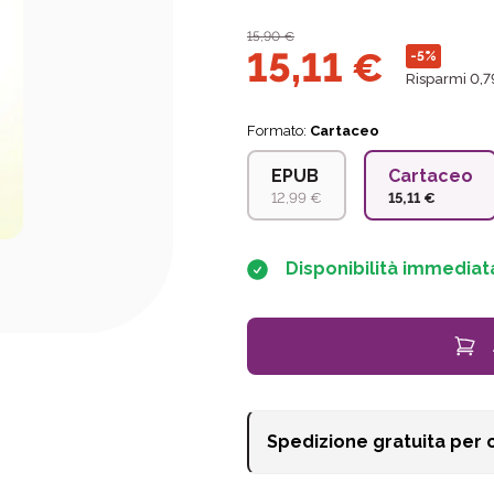
15,90
€
15,11
€
-5%
Risparmi 0,7
Formato:
Cartaceo
EPUB
Cartaceo
12,99 €
15,11 €
Disponibilità immediat
Spedizione gratuita per 