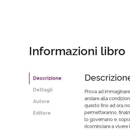
Informazioni libro
Descrizion
Descrizione
Dettagli
Prova ad immaginare
andare alla condizione
Autore
questo fino ad ora no
permetteranno, finalme
Editore
lo governano e, sopra
ricominciare a vivere l