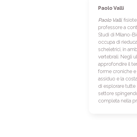
Paolo Valli
Paolo Valli
, fisio
professore a contr
Studi di Milano-Bi
occupa di rieduca
scheletrici, in am
vertebrali. Negli u
approfondire il te
forme croniche e 
assiduo e la cost
di esplorare tutte
settore spingendo
completa nella pr