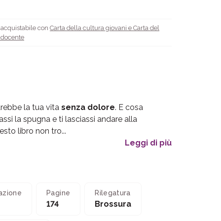
è acquistabile con
Carta della cultura giovani e Carta del
l docente
ebbe la tua vita
senza dolore
. E cosa
ssi la spugna e ti lasciassi andare alla
sto libro non tro...
Leggi di più
azione
Pagine
Rilegatura
174
Brossura