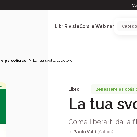
Co
Libri
Riviste
Corsi e Webinar
e psicofisico
La tua svolta al dolore
ARGOMENTI
Libro
Benessere psicofisi
|
La tua sv
Come liberarti dalla f
di
Paolo Valli
(Autore)