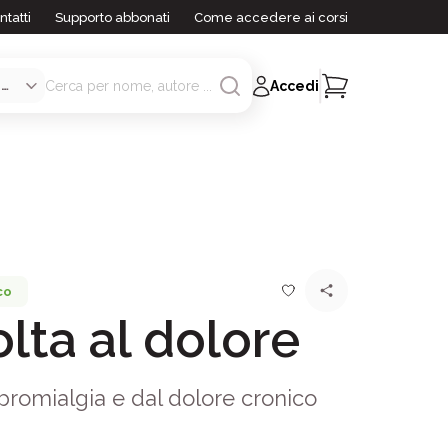
ntatti
Supporto abbonati
Come accedere ai corsi
Accedi
co
olta al dolore
ibromialgia e dal dolore cronico