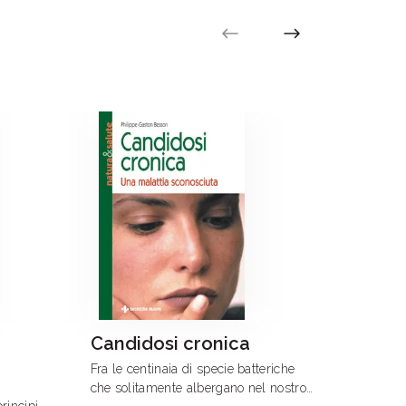
Candidosi cronica
L’oli
Fra le centinaia di specie batteriche
L’olio d
che solitamente albergano nel nostro
alternif