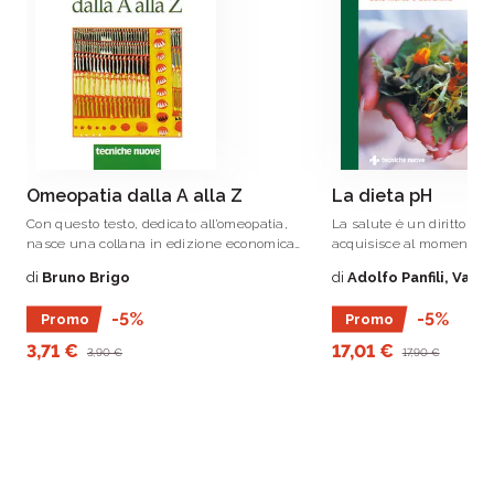
Omeopatia dalla A alla Z
La dieta pH
Con questo testo, dedicato all’omeopatia,
La salute è un diritto ch
nasce una collana in edizione economica
acquisisce al momento de
che risponde all’esigenza di conoscere le
condizione di rispettare 
di
Bruno Brigo
di
Adolfo Panfili, Vale
numerose forme della medicina.
essenziali di sopravvive
volume gli autori sono riu
-5%
-5%
Promo
Promo
sintetizzare nella filosofi
3,71 €
17,01 €
3,90 €
17,90 €