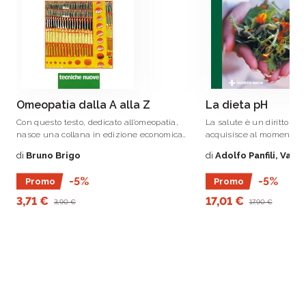
Omeopatia dalla A alla Z
La dieta pH
Con questo testo, dedicato all’omeopatia,
La salute è un diritto ch
nasce una collana in edizione economica
acquisisce al momento de
che risponde all’esigenza di conoscere le
condizione di rispettare 
di
Bruno Brigo
di
Adolfo Panfili, Vale
numerose forme della medicina.
essenziali di sopravvive
volume gli autori sono riu
-5%
-5%
Promo
Promo
sintetizzare nella filosofi
3,71 €
17,01 €
3,90 €
17,90 €