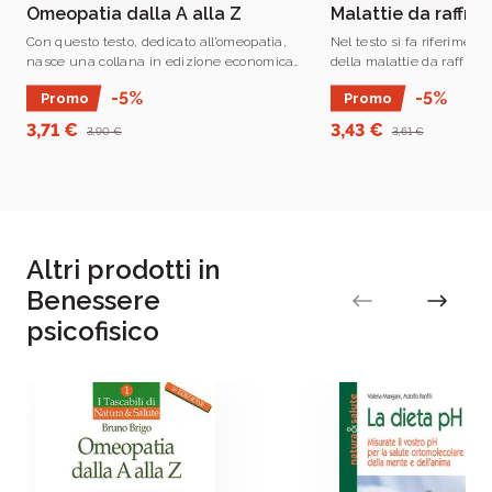
Omeopatia dalla A alla Z
Malattie da raffr
Con questo testo, dedicato all’omeopatia,
Nel testo si fa riferiment
nasce una collana in edizione economica
della malattie da raffre
che risponde all’esigenza di conoscere le
terapie "naturali".
-5%
-5%
Promo
Promo
numerose forme della medicina.
3,71 €
3,43 €
3,90 €
3,61 €
Altri prodotti in
Benessere
psicofisico