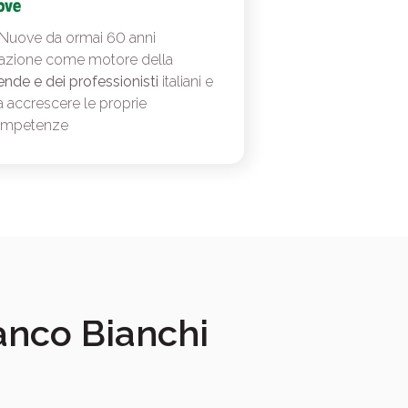
 Nuove da ormai 60 anni
azione come motore della
ende e dei professionisti
italiani e
a accrescere le proprie
ompetenze
ranco Bianchi