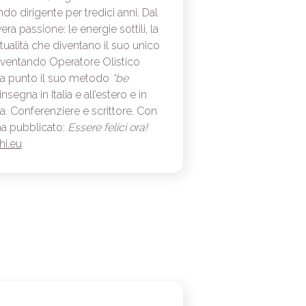
ndo dirigente per tredici anni. Dal
vera passione: le energie sottili, la
itualità che diventano il suo unico
iventando Operatore Olistico
 a punto il suo metodo
“be
nsegna in Italia e all’estero e in
a. Conferenziere e scrittore. Con
a pubblicato:
Essere felici ora!
i.eu