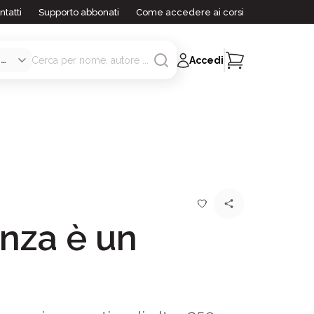
ntatti
Supporto abbonati
Come accedere ai corsi
Accedi
nza è un