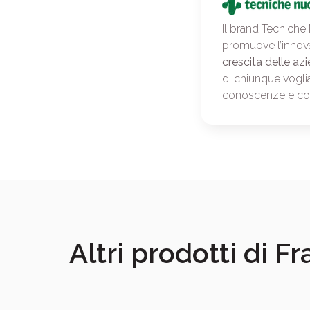
Il brand Tecniche
promuove l’innov
crescita delle azi
di chiunque vogli
conoscenze e c
Altri prodotti di F