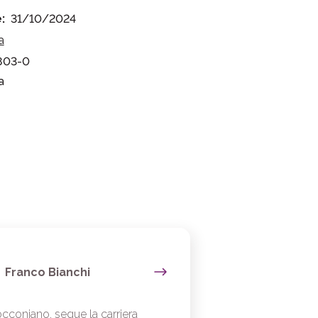
:
31/10/2024
a
803-0
a
Franco Bianchi
cconiano, segue la carriera