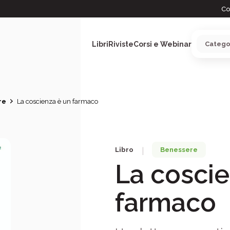
Co
Libri
Riviste
Corsi e Webinar
re
La coscienza è un farmaco
ARGOMENTI
Libro
Benessere
|
La coscie
farmaco