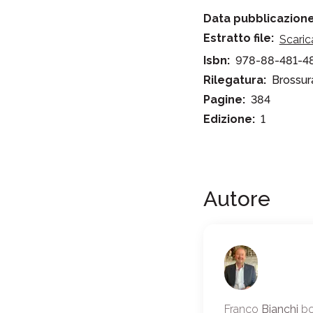
Data pubblicazione
Estratto file:
Scaric
Isbn:
978-88-481-4
Rilegatura:
Brossur
Pagine:
384
Edizione:
1
Autore
Franco
Bianchi
bo