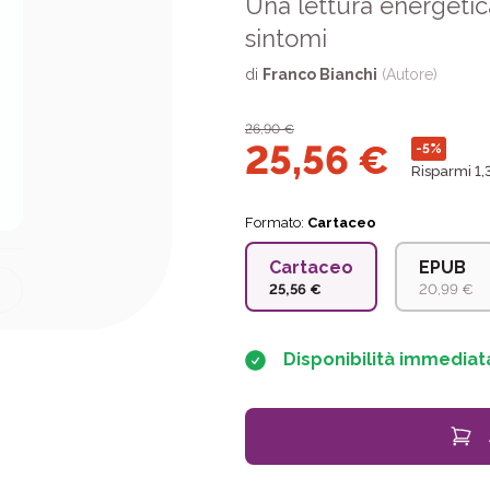
Una lettura energetic
sintomi
di
Franco Bianchi
(Autore)
26,90
€
25,56
€
-5%
Risparmi 1,
Formato:
Cartaceo
Cartaceo
EPUB
25,56 €
20,99 €
Disponibilità immediat