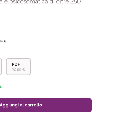
a e psicosomatica di oltre 250
34 €
PDF
20,99 €
a
Aggiungi al carrello