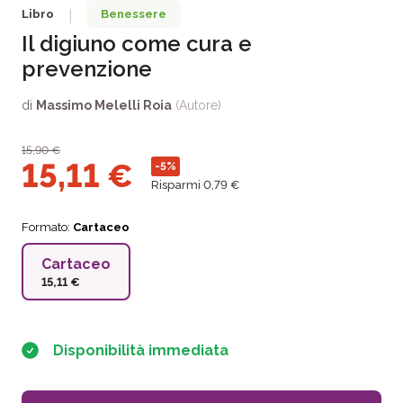
Libro
Benessere
|
Il digiuno come cura e
prevenzione
di
Massimo Melelli Roia
(Autore)
15,90
€
15,11
€
-5%
Risparmi 0,79 €
Formato:
Cartaceo
Cartaceo
15,11 €
Disponibilità immediata