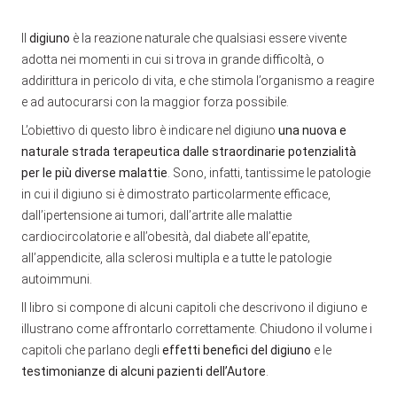
Il
digiuno
è la reazione naturale che qualsiasi essere vivente
adotta nei momenti in cui si trova in grande difficoltà, o
addirittura in pericolo di vita, e che stimola l’organismo a reagire
e ad autocurarsi con la maggior forza possibile.
L’obiettivo di questo libro è indicare nel digiuno
una nuova e
naturale strada terapeutica dalle straordinarie potenzialità
per le più diverse malattie
. Sono, infatti, tantissime le patologie
in cui il digiuno si è dimostrato particolarmente efficace,
dall’ipertensione ai tumori, dall’artrite alle malattie
cardiocircolatorie e all’obesità, dal diabete all’epatite,
all’appendicite, alla sclerosi multipla e a tutte le patologie
autoimmuni.
Il libro si compone di alcuni capitoli che descrivono il digiuno e
illustrano come affrontarlo correttamente. Chiudono il volume i
capitoli che parlano degli
effetti benefici del digiuno
e le
testimonianze di alcuni pazienti dell’Autore
.