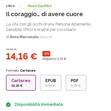
Libro
Nuovi Equilibri
|
Il coraggio… di avere cuore
La vita con gli occhi di una Persona Altamente
Sensibile (PAS) e ricette per coccolarsi
di
Anna Marconato
(Autore)
14,90
€
14,16
€
-5%
Risparmi 0,74 €
Formato:
Cartaceo
Cartaceo
EPUB
PDF
14,16 €
6,99 €
6,99 €
Disponibilità immediata