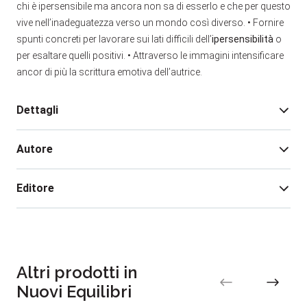
chi è ipersensibile ma ancora non sa di esserlo e che per questo
vive nell’inadeguatezza verso un mondo così diverso. • Fornire
spunti concreti per lavorare sui lati difficili dell’
ipersensibilità
o
per esaltare quelli positivi. • Attraverso le immagini intensificare
ancor di più la scrittura emotiva dell’autrice.
Dettagli
Autore
Edizione:
1
Pagine:
192
Editore
Rilegatura:
Brossura
Isbn:
978-88-481-3883-3
Anna Marconato
Data pubblicazione:
02/2019
Anna Marconato consulente e autrice, si occupa da
molti anni di cucina naturale e in particolare del suo
Altri prodotti in
rapporto con la salute. Ha studiato medicina e
Nuovi Equilibri
frequentato corsi di nutrizione applicata alla cucina,