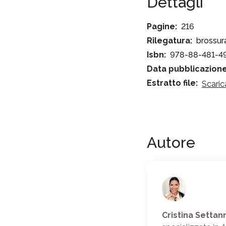
Dettagli
Pagine:
216
Rilegatura:
brossur
Isbn:
978-88-481-4
Data pubblicazione
Estratto file:
Scaric
Autore
Cristina Settann