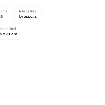
agine
Rilegatura
16
brossura
imensioni
15 x 21 cm