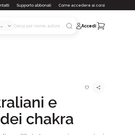
ntatti
Supporto abbonati
Come accedere ai corsi
Accedi
traliani e
 dei chakra