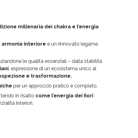
dizione millenaria dei chakra e l’energia
e armonia interiore
e un rinnovato legame
andone le qualità essenziali – dalla stabilità
liani
, espressione di un ecosistema unico al
rospezione e trasformazione.
niche
per un approccio pratico e completo.
tendo in risalto
come l’energia dei fiori
alità interiori.