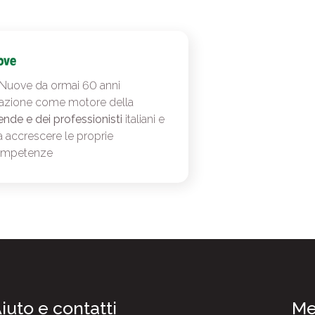
 Nuove da ormai 60 anni
azione come motore della
ende e dei professionisti
italiani e
a accrescere le proprie
ompetenze
iuto e contatti
Me