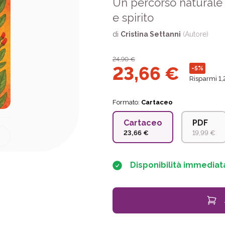
Un percorso naturale d
e spirito
di
Cristina Settanni
(Autore)
24,90
€
23,66
€
-5%
Risparmi 1,
Formato:
Cartaceo
Cartaceo
PDF
23,66 €
19,99 €
Disponibilità immediat