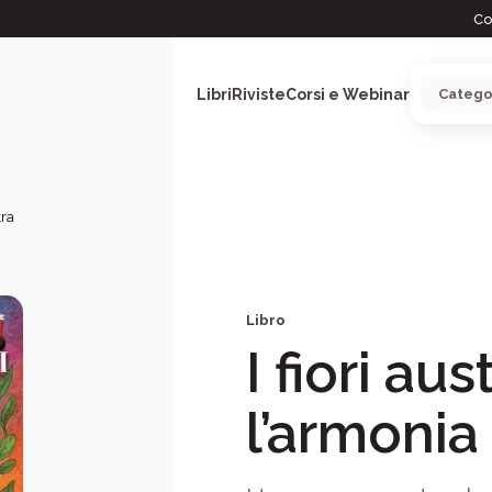
Co
Libri
Riviste
Corsi e Webinar
kra
ARGOMENTI
Libro
I fiori aus
l’armonia