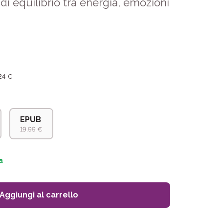
i equilibrio tra energia, emozioni
24 €
EPUB
19,99 €
a
Aggiungi al carrello