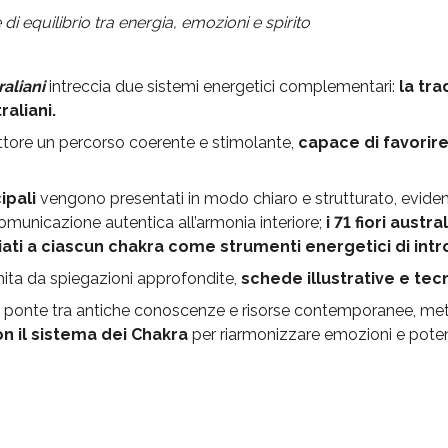
i equilibrio tra energia, emozioni e spirito
raliani
intreccia due sistemi energetici complementari:
la tra
raliani.
 lettore un percorso coerente e stimolante,
capace di favorir
ipali
vengono presentati in modo chiaro e strutturato, evidenzi
 comunicazione autentica all’armonia interiore;
i 71 fiori austra
ati a ciascun chakra come strumenti energetici di int
hita da spiegazioni approfondite,
schede illustrative e tec
un ponte tra antiche conoscenze e risorse contemporanee, met
n il sistema dei Chakra
per riarmonizzare emozioni e potenzi