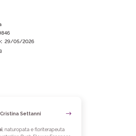
a
9846
:
29/05/2026
a
Cristina Settanni
i
, naturopata e floriterapeuta