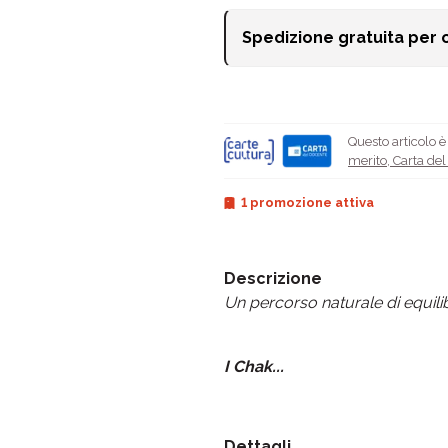
Spedizione gratuita per 
Questo articolo 
merito
,
Carta de
1 promozione attiva
Descrizione
Un percorso naturale di equilib
I Chak...
Dettagli