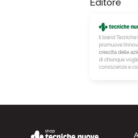
Editore
Il brand Tecniche
promuove l’innov
crescita delle azi
di chiunque vogli
conoscenze e c
A