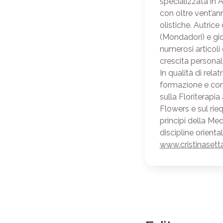
specializzata in 
con oltre vent’ann
olistiche. Autric
(Mondadori) e gio
numerosi articoli 
crescita personal
In qualità di rela
formazione e con
sulla Floriterapia
Flowers e sul rie
principi della Me
discipline orienta
www.cristinasett