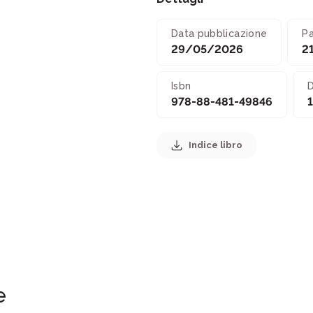
Data pubblicazione
P
29/05/2026
2
Isbn
D
978-88-481-49846
Indice libro
e