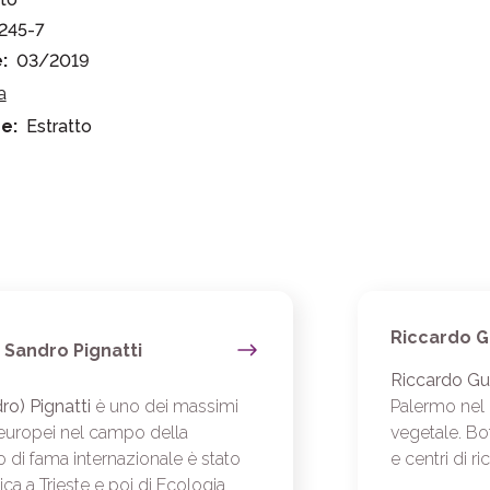
245-7
:
03/2019
a
e:
Estratto
Riccardo G
Sandro Pignatti
Riccardo Gu
ro) Pignatti
è uno dei massimi
Palermo nel 
d europei nel campo della
vegetale. Bo
o di fama internazionale è stato
e centri di ri
ica a Trieste e poi di Ecologia