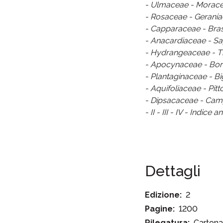
- Ulmaceae - Moracea
- Rosaceae - Gerani
- Capparaceae - Bra
- Anacardiaceae - S
- Hydrangeaceae - Th
- Apocynaceae - Bora
- Plantaginaceae - B
- Aquifoliaceae - Pi
- Dipsacaceae - Camp
- II - III - IV - Indice
Dettagli
Edizione:
2
Pagine:
1200
Rilegatura:
Cartona