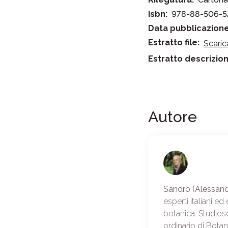
Isbn:
978-88-506-5
Data pubblicazione
Estratto file:
Scaric
Estratto descrizion
Autore
Sandro (Alessand
esperti italiani e
botanica. Studios
ordinario di Botan