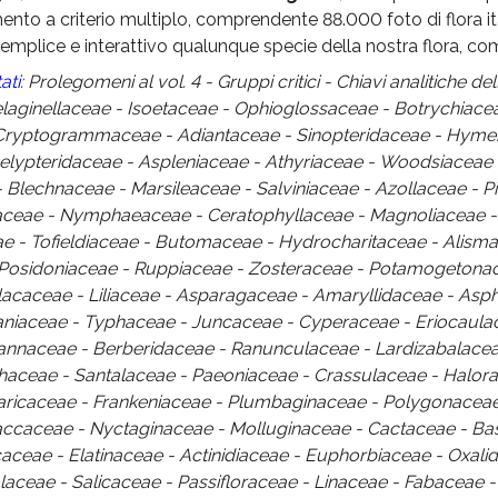
ento a criterio multiplo, comprendente 88.000 foto di flora it
semplice e interattivo qualunque specie della nostra flora, co
ati:
Prolegomeni al vol. 4 - Gruppi critici - Chiavi analitiche de
laginellaceae - Isoetaceae - Ophioglossaceae - Botrychiac
 Cryptogrammaceae - Adiantaceae - Sinopteridaceae - Hym
elypteridaceae - Aspleniaceae - Athyriaceae - Woodsiaceae
 Blechnaceae - Marsileaceae - Salviniaceae - Azollaceae - 
aceae - Nymphaeaceae - Ceratophyllaceae - Magnoliaceae - 
e - Tofieldiaceae - Butomaceae - Hydrocharitaceae - Alism
osidoniaceae - Ruppiaceae - Zosteraceae - Potamogetonac
lacaceae - Liliaceae - Asparagaceae - Amaryllidaceae - Asp
aniaceae - Typhaceae - Juncaceae - Cyperaceae - Eriocaul
Cannaceae - Berberidaceae - Ranunculaceae - Lardizabalac
haceae - Santalaceae - Paeoniaceae - Crassulaceae - Halora
ricaceae - Frankeniaceae - Plumbaginaceae - Polygonaceae 
accaceae - Nyctaginaceae - Molluginaceae - Cactaceae - Bas
aceae - Elatinaceae - Actinidiaceae - Euphorbiaceae - Oxal
olaceae - Salicaceae - Passifloraceae - Linaceae - Fabacea