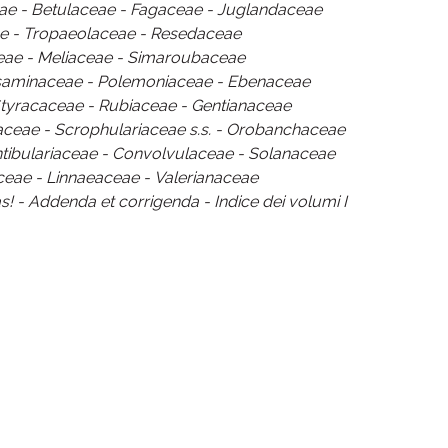
ae - Betulaceae - Fagaceae - Juglandaceae
ae - Tropaeolaceae - Resedaceae
eae - Meliaceae - Simaroubaceae
lsaminaceae - Polemoniaceae - Ebenaceae
tyracaceae - Rubiaceae - Gentianaceae
ceae - Scrophulariaceae s.s. - Orobanchaceae
ntibulariaceae - Convolvulaceae - Solanaceae
aceae - Linnaeaceae - Valerianaceae
 - Addenda et corrigenda - Indice dei volumi I