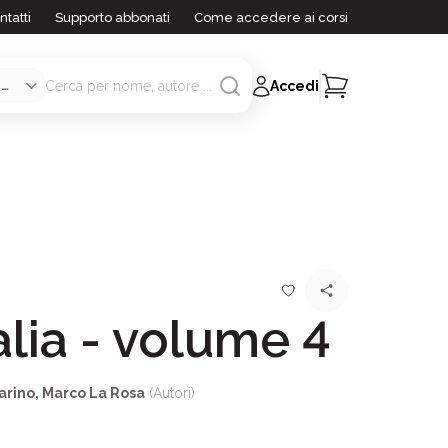
ntatti
Supporto abbonati
Come accedere ai corsi
Accedi
alia - volume 4
arino
,
Marco La Rosa
(Autori)