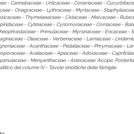
e - Cannabaceae - Urticaceae - Coriariaceae - Cucurbitace
aceae - Onagraceae - Lythraceae - Myrtaceae - Staphyleace
ssicaceae - Thymelaeaceae - Cistaceae - Malvaceae - Rutac
apindaceae - Cytinaceae - Cynomoriaceae - Cornaceae - Ba
eophrastaceae - Primulaceae - Myrsinaceae - Ericaceae - S
ginaceae - Oleaceae - Verbenaceae - Lamiaceae - Lindernia
ignoniaceae - Acanthaceae - Pedaliaceae - Phrymaceae - Le
ttosporaceae - Araliaceae - Apiaceae - Adoxaceae - Caprifoli
anulaceae - Menyanthaceae - Asteraceae. Accipe, Posteritas!
 analitico del volume IV - Tavole sinottiche delle famiglie.
to