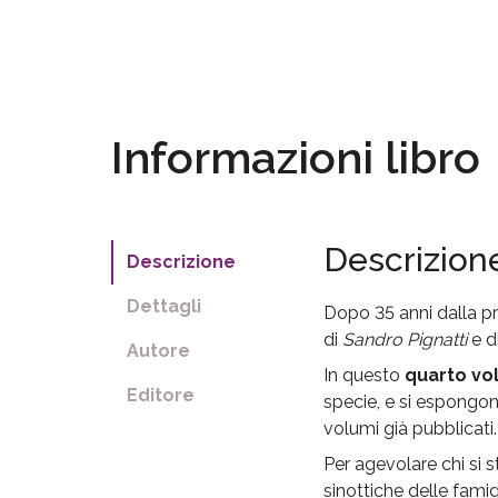
Informazioni libro
Descrizion
Descrizione
Dettagli
Dopo 35 anni dalla pr
di
Sandro Pignatti
e d
Autore
In questo
quarto v
Editore
specie, e si espongono 
volumi già pubblicati.
Per agevolare chi si 
sinottiche delle famig