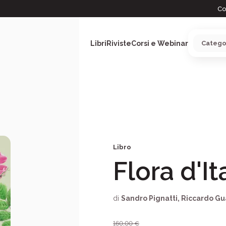
Co
Libri
Riviste
Corsi e Webinar
ARGOMENTI
Libro
Flora d'It
di
Sandro Pignatti
,
Riccardo Gu
160,00
€