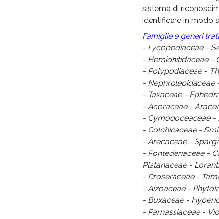
sistema di riconoscim
identificare in modo 
Famiglie e generi tratt
- Lycopodiaceae - Se
- Hemionitidaceae -
- Polypodiaceae - Th
- Nephrolepidaceae -
- Taxaceae - Ephedr
- Acoraceae - Aracea
- Cymodoceaceae - P
- Colchicaceae - Smi
- Arecaceae - Sparg
- Pontederiaceae - 
Platanaceae - Lorant
- Droseraceae - Tama
- Aizoaceae - Phytol
- Buxaceae - Hyperic
- Parnassiaceae - Vi