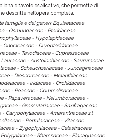
aliana e tavole esplicative, che permette di
me descritte nell’opera completa.
lle famiglie e dei generi: Equisetaceae
eae - Osmundaceae - Pteridaceae
enophyllaceae - Hypolepidaceae
 - Onocleaceae - Dryopteridaceae
Pinaceae - Taxodiaceae - Cupressaceae
Lauraceae - Aristolochiaceae - Saururaceae
ataceae - Scheuchzeriaceae - Juncaginaceae
eae - Dioscoreaceae - Melanthiaceae
hodelaceae - Iridaceae - Orchidaceae
aceae - Poaceae - Commelinaceae
eae - Papaveraceae - Nelumbonaceae -
gaceae - Grossulariaceae - Saxifragaceae
- Caryophyllaceae - Amaranthaceae s.l.
ellaceae - Portulacaceae - Vitaceae
idaceae - Zygophyllaceae - Celastraceae
e - Polygalaceae - Rhamnaceae - Elaeagnaceae