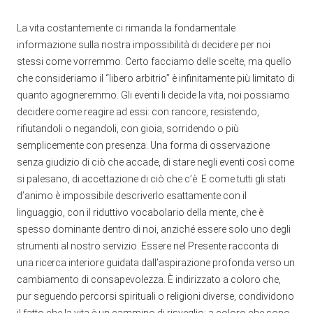
La vita costantemente ci rimanda la fondamentale
informazione sulla nostra impossibilità di decidere per noi
stessi come vorremmo. Certo facciamo delle scelte, ma quello
che consideriamo il “libero arbitrio” è infinitamente più limitato di
quanto agogneremmo. Gli eventi li decide la vita, noi possiamo
decidere come reagire ad essi: con rancore, resistendo,
rifiutandoli o negandoli, con gioia, sorridendo o più
semplicemente con presenza. Una forma di osservazione
senza giudizio di ciò che accade, di stare negli eventi così come
si palesano, di accettazione di ciò che c’è. E come tutti gli stati
d’animo è impossibile descriverlo esattamente con il
linguaggio, con il riduttivo vocabolario della mente, che è
spesso dominante dentro di noi, anziché essere solo uno degli
strumenti al nostro servizio. Essere nel Presente racconta di
una ricerca interiore guidata dall’aspirazione profonda verso un
cambiamento di consapevolezza. È indirizzato a coloro che,
pur seguendo percorsi spirituali o religioni diverse, condividono
il fatto che la vita è un cammino di risveglio; a coloro che sono