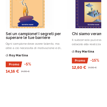
Sei un campione! I segreti per
Chi siamo veramen
superare le tue barriere
Il subconscio può essere
Ogni campione deve avere talento, ma
ostacolo alla realizzazio
oltre a ciò necessita di motivazione e di
di
Roy Martina
coerenza.
di
Roy Martina
-15%
Promo
-5%
Promo
12,60 €
14,90 €
14,16 €
14,90 €