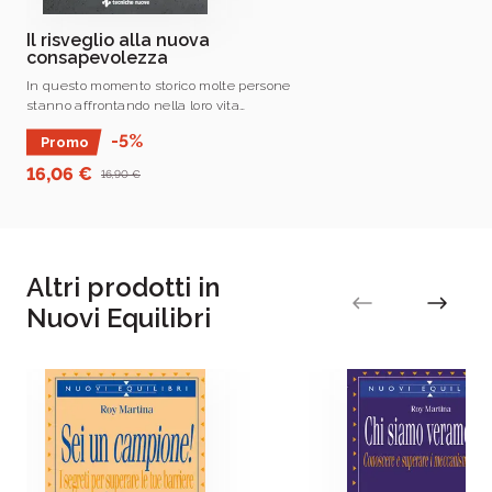
consapevolezza.
Il risveglio alla nuova
consapevolezza
In questo momento storico molte persone
stanno affrontando nella loro vita
quotidiana sfide difficili, tanto a livello
-5%
Promo
personale quanto a livello sociale.
16,06 €
16,90 €
Altri prodotti in
Nuovi Equilibri