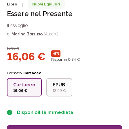
Libro
Nuovi Equilibri
|
Essere nel Presente
Il risveglio
di
Marina Borruso
(Autore)
16,90
€
16,06
€
-5%
Risparmi 0,84 €
Formato:
Cartaceo
Cartaceo
EPUB
16,06 €
12,99 €
Disponibilità immediata