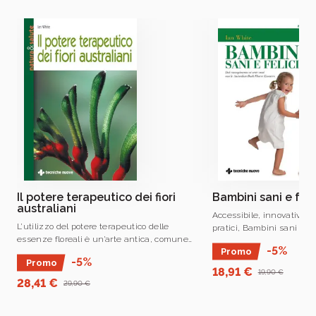
Il brand Tecniche Nuove da ormai 60 anni
promuove l’innovazione come motore della
crescita delle aziende e dei professionisti
italiani
e di chiunque voglia accrescere le proprie
conoscenze e competenze
Il potere terapeutico dei fiori
Bambini sani e feli
australiani
Accessibile, innovativo e 
L’utilizzo del potere terapeutico delle
pratici, Bambini sani e fe
essenze floreali è un’arte antica, comune
sviluppo fisico ed emoti
-5%
Promo
a molte culture.
dal concepimento ai sette
-5%
Promo
18,91 €
19,90 €
28,41 €
29,90 €