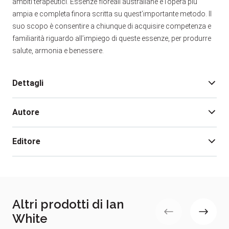
ambiti terapeutici. Essenze floreali australiane è l’opera più
ampia e completa finora scritta su quest’importante metodo. Il
suo scopo è consentire a chiunque di acquisire competenza e
familiarità riguardo all’impiego di queste essenze, per produrre
salute, armonia e benessere.
Dettagli
Autore
Edizione:
1
Pagine:
288
Editore
Rilegatura:
Brossura
Isbn:
978-88-481-1604-6
Ian White
Data pubblicazione:
06/2004
Ian White, fondatore della Australian Bush Flower
Essences, è l’erede di cinque generazioni di erboristi
Altri prodotti di Ian
australiani. Tiene convegni in tutto il mondo.
White