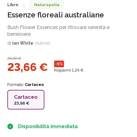
Libro
Naturopatia
|
Essenze floreali australiane
Bush Flower Essences per ritrovare serenità e
benessere
di
Ian White
(Autore)
24,90
€
23,66
€
-5%
Risparmi 1,24 €
Formato:
Cartaceo
Cartaceo
23,66 €
Disponibilità immediata