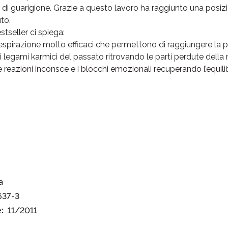
 di guarigione. Grazie a questo lavoro ha raggiunto una posi
iuto.
stseller ci spiega:
espirazione molto efficaci che permettono di raggiungere la pr
 legami karmici del passato ritrovando le parti perdute della 
reazioni inconsce e i blocchi emozionali recuperando l’equilibr
a
637-3
:
11/2011