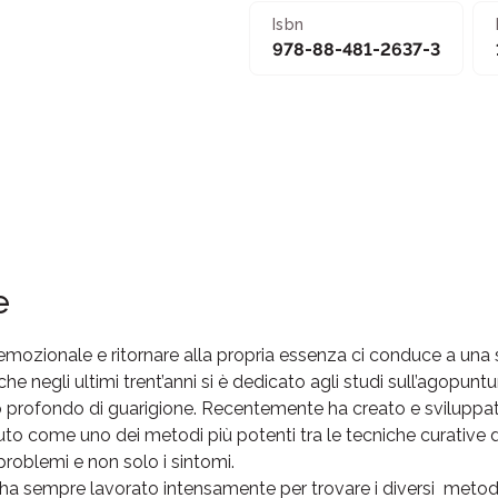
Isbn
978-88-481-2637-3
e
 emozionale e ritornare alla propria essenza ci conduce a una sal
e negli ultimi trent’anni si è dedicato agli studi sull’agopuntu
lo profondo di guarigione. Recentemente ha creato e svilupp
to come uno dei metodi più potenti tra le tecniche curative dis
 problemi e non solo i sintomi.
 ha sempre lavorato intensamente per trovare i diversi meto