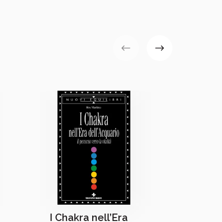
I Chakra nell’Era
Nati 