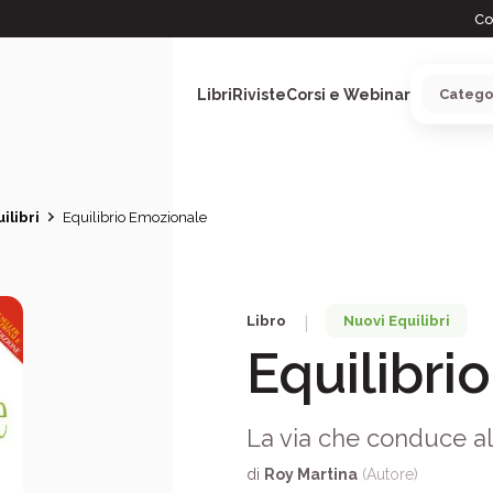
Co
Libri
Riviste
Corsi e Webinar
ilibri
Equilibrio Emozionale
ARGOMENTI
Libro
Nuovi Equilibri
|
Equilibri
La via che conduce all
di
Roy Martina
(Autore)