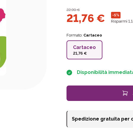
22,90
€
21,76
€
-5%
Risparmi 1,
Formato:
Cartaceo
Cartaceo
21,76 €
Disponibilità immediat
Spedizione gratuita per 