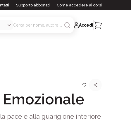
ntatti
Supporto abbonati
Come accedere ai corsi
Accedi
o Emozionale
a pace e alla guarigione interiore