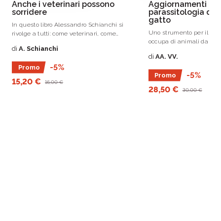
Anche i veterinari possono
Aggiornamenti in
sorridere
parassitologia del
gatto
In questo libro Alessandro Schianchi si
Uno strumento per il vete
rivolge a tutti: come veterinari, come
occupa di animali da co
medici e come persone.
di
A. Schianchi
aggiornare le proprie co
di
AA. VV.
ambito parassitologico.
-5%
Promo
-5%
Promo
15,20 €
16,00 €
28,50 €
30,00 €