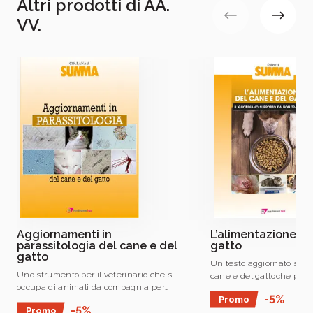
Altri prodotti di AA.
VV.
PVI S
Aggiornamenti in
L’alimentazione de
parassitologia del cane e del
gatto
gatto
Un testo aggiornato sull
Uno strumento per il veterinario che si
cane e del gattoche pren
occupa di animali da compagnia per
considerazione l’aliment
-5%
Promo
aggiornare le proprie conoscenze in
commerciale o casalinga,
-5%
Promo
ambito parassitologico.