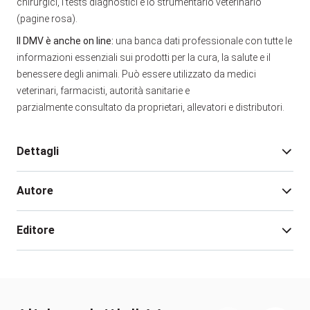
chirurgici, i tests diagnostici e lo strumentario veterinario
(pagine rosa).
Il DMV è anche on line:
una banca dati professionale con tutte le
informazioni essenziali sui prodotti per la cura, la salute e il
benessere degli animali. Può essere utilizzato da medici
veterinari, farmacisti, autorità sanitarie e
parzialmente consultato da proprietari, allevatori e distributori.
Dettagli
Autore
Pagine:
1856
Isbn:
9788899211721
Editore
Data pubblicazione:
Dicembre 2021
Edizione:
14
AA. VV.
Rilegatura:
brossura