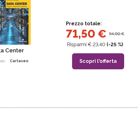
Prezzo totale:
71,50
€
94,90
€
Risparmi €
23,40
(-
25
%)
ta Center
Scopri l'offerta
ato
Cartaceo