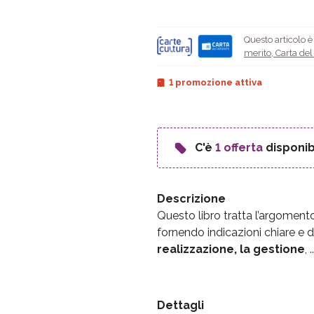
Questo articolo 
merito
,
Carta de
1 promozione attiva
C'è
1 offerta
disponib
Descrizione
Questo libro tratta l’argomen
fornendo indicazioni chiare e d
realizzazione, la gestione
, ..
Dettagli