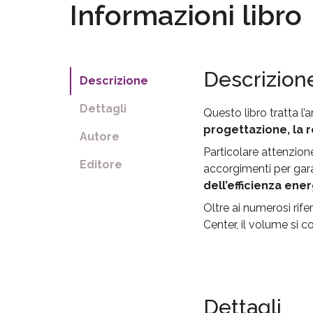
Informazioni libro
Descrizion
Descrizione
Dettagli
Questo libro tratta l
progettazione, la r
Autore
Particolare attenzione
Editore
accorgimenti per garan
dell’efficienza ene
Oltre ai numerosi rife
Center, il volume si 
Dettagli