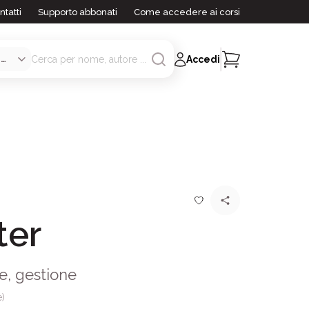
ntatti
Supporto abbonati
Come accedere ai corsi
Accedi
ter
e, gestione
e)