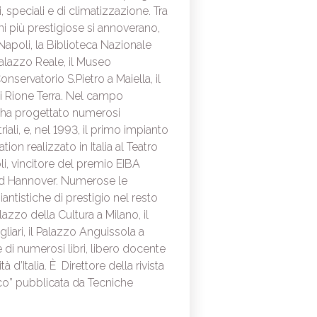
ci, speciali e di climatizzazione. Tra
ni più prestigiose si annoverano,
 Napoli, la Biblioteca Nazionale
 Palazzo Reale, il Museo
nservatorio S.Pietro a Maiella, il
Rione Terra. Nel campo
 ha progettato numerosi
riali, e, nel 1993, il primo impianto
ion realizzato in Italia al Teatro
i, vincitore del premio EIBA
d Hannover. Numerose le
antistiche di prestigio nel resto
 Palazzo della Cultura a Milano, il
gliari, il Palazzo Anguissola a
 di numerosi libri, libero docente
à d’Italia. È Direttore della rivista
ico” pubblicata da Tecniche