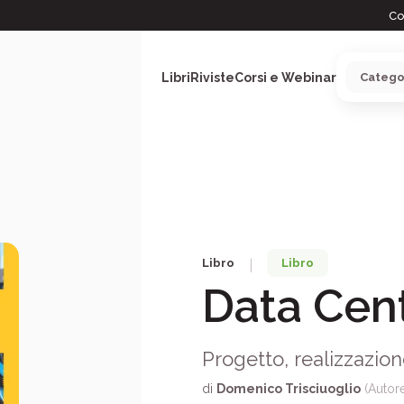
Co
Libri
Riviste
Corsi e Webinar
ARGOMENTI
Libro
Libro
|
Data Cen
Progetto, realizzazion
di
Domenico Trisciuoglio
(Autor