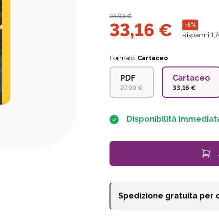
34,90
€
33,16
€
-5%
Risparmi 1,
Formato:
Cartaceo
PDF
Cartaceo
27,99 €
33,16 €
Disponibilità immediat
Spedizione gratuita per 