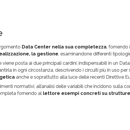
e
’argomento
Data Center nella sua completezza
, fornendo 
ealizzazione, la gestione
, esaminandone differenti tipologie 
 viene posta ai due principali cardini, indispensabili in un Dat
tirla in ogni circostanza, descrivendo i circuiti più in uso per
rgetica
anche e soprattutto alla luce delle recenti Direttive E
rimenti normativi, all’analisi delle variabili che incidono sulla 
completa fornendo al
lettore esempi concreti su strutture