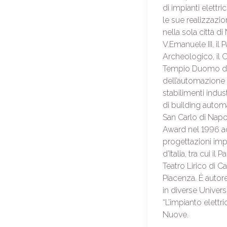
di impianti elettri
le sue realizzazio
nella sola città di
V.Emanuele III, il
Archeologico, il Co
Tempio Duomo di 
dell’automazione
stabilimenti indust
di building automat
San Carlo di Napol
Award nel 1996 a
progettazioni impi
d’Italia, tra cui il
Teatro Lirico di Ca
Piacenza. È autore
in diverse Universit
“L’impianto elettr
Nuove.