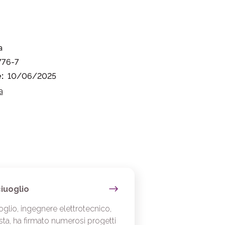
a
776-7
:
10/06/2025
a
iuoglio
glio, ingegnere elettrotecnico,
sta, ha firmato numerosi progetti