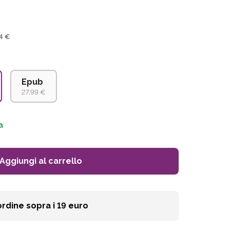
74 €
Epub
27,99 €
a
Aggiungi al carrello
ordine sopra i
19
euro