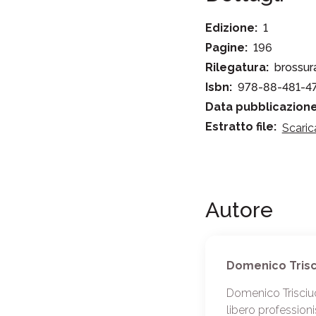
Edizione:
1
Pagine:
196
Rilegatura:
brossur
Isbn:
978-88-481-4
Data pubblicazione
Estratto file:
Scaric
Autore
Domenico Trisc
Domenico Trisciuo
libero professioni