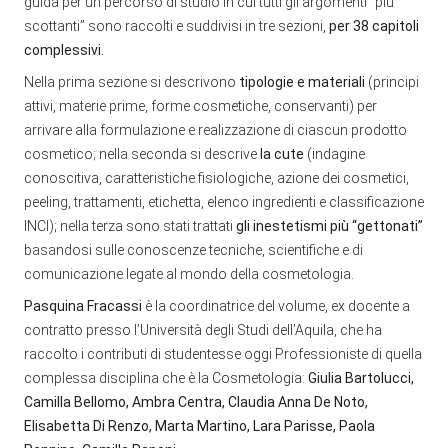
guida per un percorso di studio in cui tutti gli argomenti “più
scottanti” sono raccolti e suddivisi in tre sezioni,
per 38 capitoli
complessivi.
Nella prima sezione si descrivono
tipologie e materiali
(principi
attivi, materie prime, forme cosmetiche, conservanti) per
arrivare alla formulazione e realizzazione di ciascun prodotto
cosmetico; nella seconda si descrive
la cute
(indagine
conoscitiva, caratteristiche fisiologiche, azione dei cosmetici,
peeling, trattamenti, etichetta, elenco ingredienti e classificazione
INCI); nella terza sono stati trattati
gli inestetismi più “gettonati”
basandosi sulle conoscenze tecniche, scientifiche e di
comunicazione legate al mondo della cosmetologia.
Pasquina Fracassi
è la coordinatrice del volume, ex docente a
contratto presso l’Università degli Studi dell’Aquila, che ha
raccolto i contributi di studentesse oggi Professioniste di quella
complessa disciplina che è la Cosmetologia:
Giulia Bartolucci,
Camilla Bellomo, Ambra Centra, Claudia Anna De Noto,
Elisabetta Di Renzo, Marta Martino, Lara Parisse, Paola