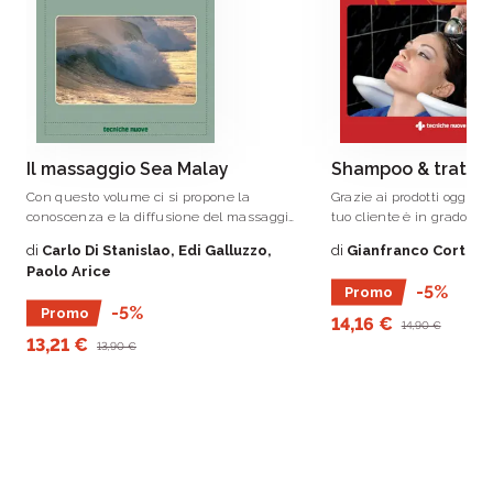
e di chiunque voglia accrescere le proprie
conoscenze e competenze
Il massaggio Sea Malay
Shampoo & tratta
Con questo volume ci si propone la
Grazie ai prodotti oggi i
conoscenza e la diffusione del massaggio
tuo cliente è in grado di 
Sea Malay, una metodica massoterapica di
propri capelli lavandoseli
di
Carlo Di Stanislao, Edi Galluzzo,
di
Gianfranco Cortesi
origine indonesiana, sviluppatasi nel I
Paolo Arice
secolo a.
-5%
Promo
-5%
Promo
14,16 €
14,90 €
13,21 €
13,90 €