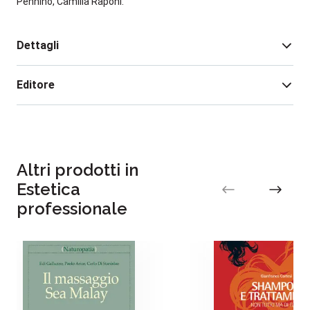
Pennino, Camilla Raponi.
Dettagli
Editore
Pagine:
400
Rilegatura:
Brossura
Isbn:
978-88-481-4686-9
Data pubblicazione:
10/2023
Altri prodotti in
Estetica
professionale
Il brand Tecniche Nuove da ormai 60 anni
promuove l’innovazione come motore della
crescita delle aziende e dei professionisti
italiani