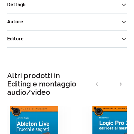
Dettagli
Autore
Edizione:
2
Rilegatura:
Brossura
Editore
Isbn:
978-88-481-2315-0
Data pubblicazione:
03/2009
Giacomo Mason
Altri prodotti in
Editing e montaggio
audio/video
Il brand Tecniche Nuove da ormai 60 anni
promuove l’innovazione come motore della
crescita delle aziende e dei professionisti
italiani