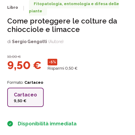
Fitopatologia, entomologia e difesa delle
Libro
|
piante
Come proteggere le colture da
chiocciole e limacce
di
Sergio Gengotti
(Autore)
10,00
€
9,50
€
-5%
Risparmi 0,50 €
Formato:
Cartaceo
Cartaceo
9,50 €
Disponibilità immediata