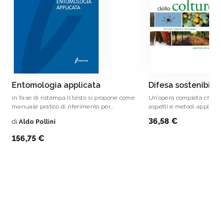
settore agricolo
, è oggi leader nell’informazione
del settore agricolo e agroalimentare
Entomologia applicata
Difesa sostenibile 
in fase di ristampa Il testo si propone come
Un’opera completa che tra
manuale pratico di riferimento per
aspetti e metodi applicati
entomologi, fitopatologi, zoologi e studenti
colture.
36,58 €
di
Aldo Pollini
delle relative discipline.
156,75 €