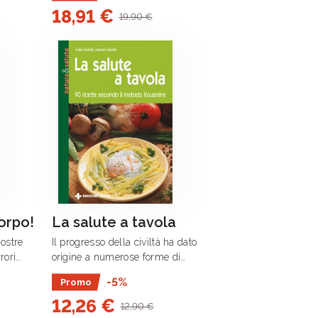
18,91 €
E SPIRITO
19,90 €
MPLETA
corpo!
La salute a tavola
ostre
Il progresso della civiltà ha dato
rori
origine a numerose forme di
dottoressa
inquinamento che aggrediscono il
-5%
Promo
 dietista,
nostro organismo.
12,26 €
12,90 €