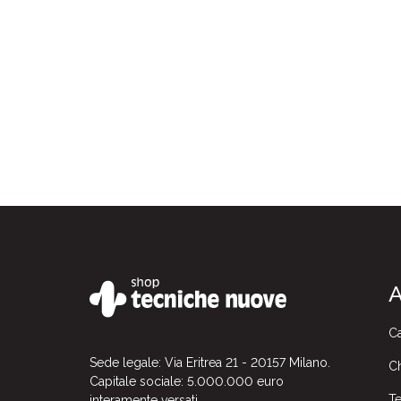
A
Ca
Sede legale: Via Eritrea 21 - 20157 Milano.
Ch
Capitale sociale: 5.000.000 euro
Te
interamente versati.