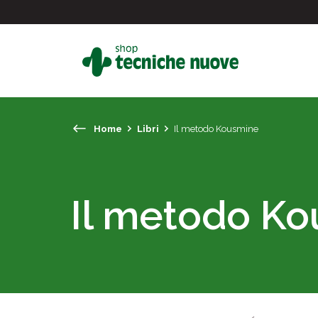
Home
Libri
Il metodo Kousmine
#
In primo piano
Il metodo K