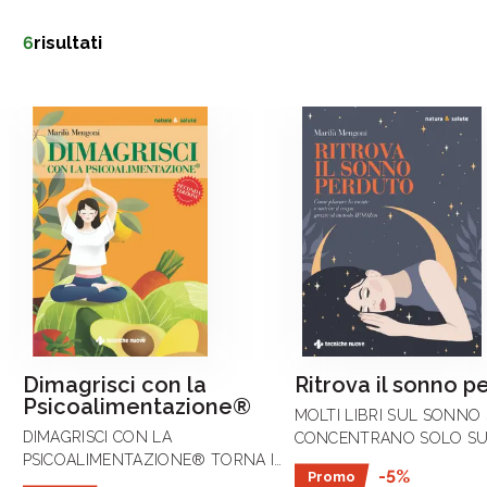
6
risultati
Dimagrisci con la
Ritrova il sonno p
Psicoalimentazione®
MOLTI LIBRI SUL SONNO 
DIMAGRISCI CON LA
CONCENTRANO SOLO SU
PSICOALIMENTAZIONE® TORNA IN
SCIENZA O SUI SUGGERI
-5%
Promo
UNA VERSIONE RIVISTA E
PRATICI, IL “METODO IPN