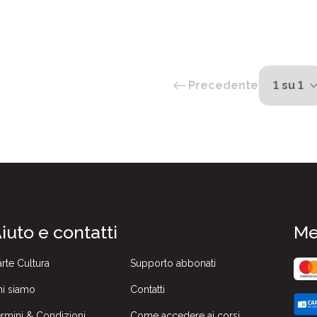
Precedente
iuto e contatti
Me
rte Cultura
Supporto abbonati
i siamo
Contatti
rmini & Condizioni
Come accedere ai corsi