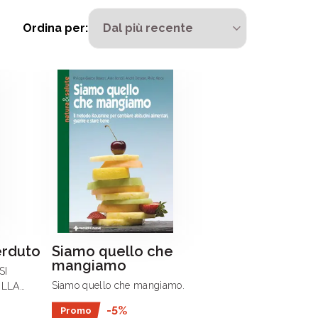
Ordina per:
erduto
Siamo quello che
mangiamo
SI
Siamo quello che mangiamo.
LLA
MENTI
-5%
Promo
OZEN”