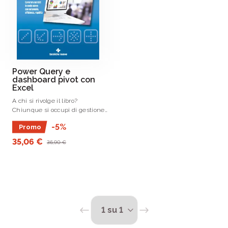
Power Query e
dashboard pivot con
Excel
A chi si rivolge il libro?
Chiunque si occupi di gestione
a livello aziendale, in qualsiasi
-5%
Promo
settore (es.
35,06 €
36,90 €