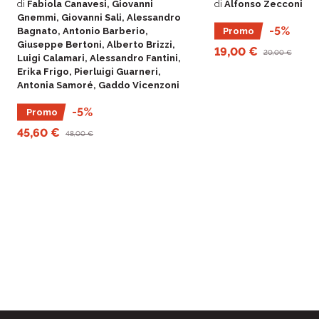
di
Fabiola Canavesi, Giovanni
di
Alfonso Zecconi, Mi
gestione igienico-sanitar
Gnemmi, Giovanni Sali, Alessandro
mammella in ottica One H
-5%
Bagnato, Antonio Barberio,
Promo
novità per la diagnosi e l
Giuseppe Bertoni, Alberto Brizzi,
le nuove esigenze nate d
19,00 €
20,00 €
Luigi Calamari, Alessandro Fantini,
vincoli normativi e dalle 
Erika Frigo, Pierluigi Guarneri,
consumatori: questi i temi
Antonia Samoré, Gaddo Vicenzoni
affrontati in questo vol
a soluzioni pratiche che 
-5%
l’attività in campo, la sost
Promo
dell’allevamento, il bene
45,60 €
48,00 €
mandria e la sicurezza a