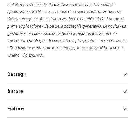
L’Intelligenza Artificiale sta cambiando il mondo - Diversità di
applicazione dell’IA - Applicazione di IA nella moderna zootecnia -
Cosa è un agente IA - La futura zootecnia nell’età dell’IA - Esempi di
prima applicazione - L’alba della zootecnia generativa. Le novità - La
gestione aziendale - Risultati attesi - La responsabilità con l’IA -
Importanza strategica del controllo degli algoritmi - IA è energivora
- Condividere le informazioni - Fiducia, limiti e possibilità - Il valore
umano - Conclusioni.
Dettagli
Autore
Edizione:
1
Pagine:
208
Editore
Rilegatura:
brossura
Isbn:
978-88-506-5689-9
Andrea Rosati
Illustrazione:
libro con illustrazioni