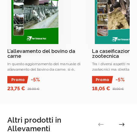
L’allevamento del bovino da
La caseificazione 
carne
zootecnica
In questo aggiornamento del manuale di
Tra i diversi aspetti non
allevamento del bovino da carne, si è
zootecnici ma strettamen
cercato, come nella prima edizione, di
si è inserita con forza la
-5%
-5%
Promo
Promo
fornire una panoramica a
lattiero-casearia.
trecentosessanta gradi .
23,75 €
18,05 €
25,00 €
19,00 €
Altri prodotti in
Allevamenti