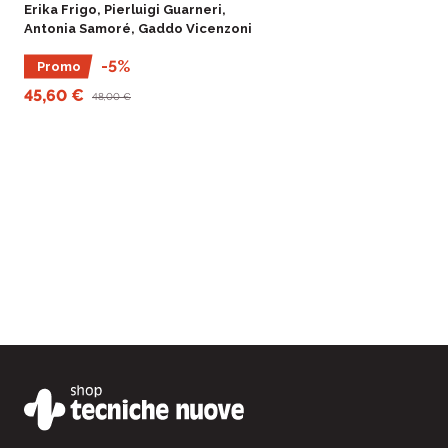
Erika Frigo, Pierluigi Guarneri,
consumatori: questi i temi
Antonia Samoré, Gaddo Vicenzoni
affrontati in questo vol
a soluzioni pratiche che 
-5%
l’attività in campo, la sost
Promo
dell’allevamento, il bene
45,60 €
48,00 €
mandria e la sicurezza a