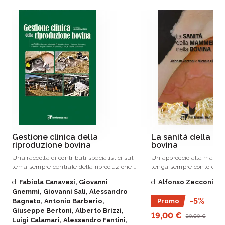
Gestione clinica della
La sanità della m
riproduzione bovina
bovina
Una raccolta di contributi specialistici sul
Un approccio alla mastit
tema sempre centrale della riproduzione e
tenga sempre conto dell
della fertilità nella vacca da latte.
visione d’insieme della s
di
Fabiola Canavesi, Giovanni
di
Alfonso Zecconi, Mi
gestione igienico-sanitar
Gnemmi, Giovanni Sali, Alessandro
mammella in ottica One H
-5%
Bagnato, Antonio Barberio,
Promo
novità per la diagnosi e l
Giuseppe Bertoni, Alberto Brizzi,
le nuove esigenze nate d
19,00 €
20,00 €
Luigi Calamari, Alessandro Fantini,
vincoli normativi e dalle 