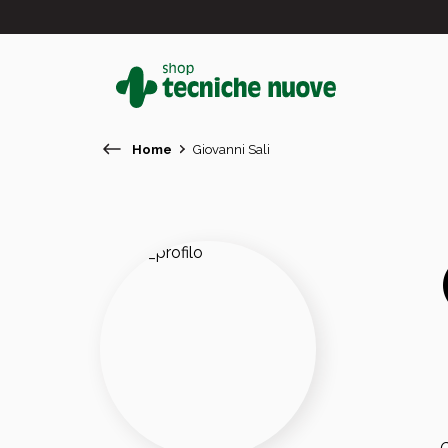
Home
Giovanni Sali
#
In primo piano