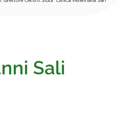
o, direttore Centro Studi “Clinica Veterinaria San
nni Sali