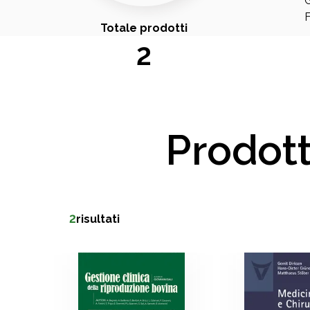
G
F
Totale prodotti
2
Prodott
2
risultati