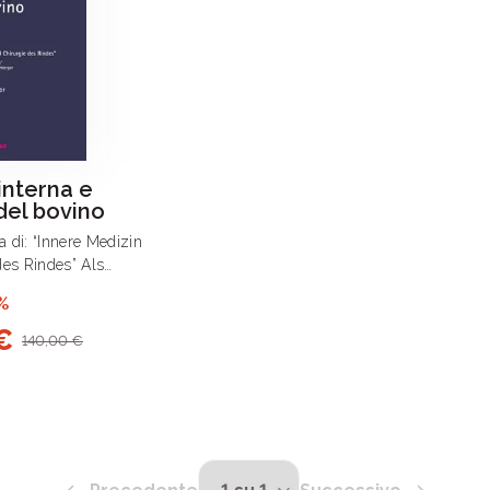
interna e
del bovino
na di: “Innere Medizin
des Rindes” Als
es Rindes” begründet
%
enberger a cura di
€
l presente volume .
140,00 €