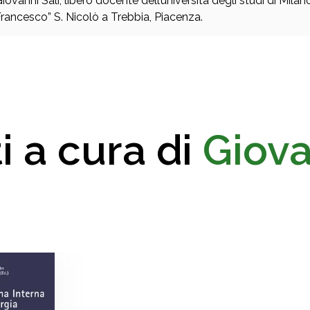
iovanni Sali, libero docente dell’università degli studi di Milan
rancesco” S. Nicolò a Trebbia, Piacenza.
i a cura di
Giova