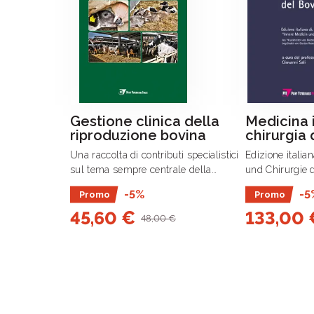
Gestione clinica della
Medicina 
riproduzione bovina
chirurgia 
Una raccolta di contributi specialistici
Edizione italia
sul tema sempre centrale della
und Chirurgie 
riproduzione e della fertilità nella
“Krankheiten d
-5%
-5
Promo
Promo
vacca da latte.
von Gustav Ros
45,60 €
133,00 
Giovanni Sali I
48,00 €