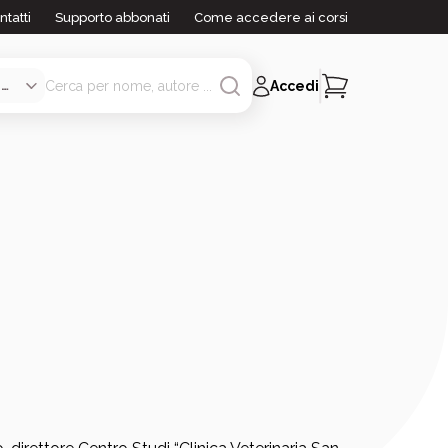
ntatti
Supporto abbonati
Come accedere ai corsi
Accedi
i