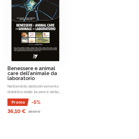
Benessere e animal
care dell’animale da
laboratorio
Nell’ambito dell’ordinamento
didattico delle lauree e della
formazione permanente nel
-5%
Promo
campo delle scienze animali
applicate all’allevamento e alla
36,10 €
38,00 €
cura degli animali utilizzati .