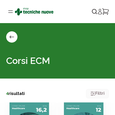
Corsi ECM
Filtri
4
risultati