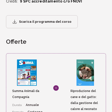
Crediti:
9 SPC accreditamento c/o FNOVI
Scarica il programma del corso
Offerte
Summa Animali da
Riproduzione del
Compagnia
cane e del gatto:
dalla gestione del
Durata
Annuale
calore al neonato
Formato
Cartaceo