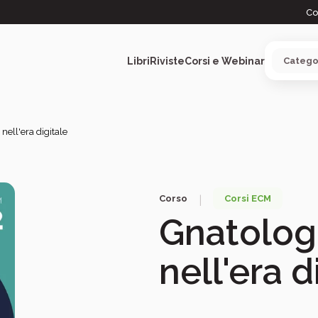
Co
Libri
Riviste
Corsi e Webinar
ell'era digitale
ARGOMENTI
Corso
Corsi ECM
|
Gnatolog
nell'era d