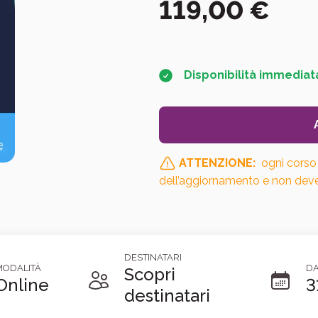
119,00
€
Disponibilità immediat
ATTENZIONE:
ogni corso 
dell’aggiornamento e non deve
DESTINATARI
MODALITÀ
DA
Scopri
Online
3
destinatari