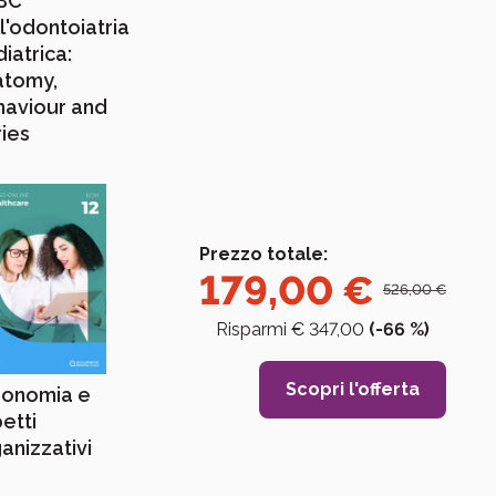
ABC
l'odontoiatria
iatrica:
atomy,
haviour and
ies
Prezzo totale:
179,00
€
526,00
€
Risparmi €
347,00
(-
66
%)
Scopri l'offerta
gonomia e
etti
anizzativi