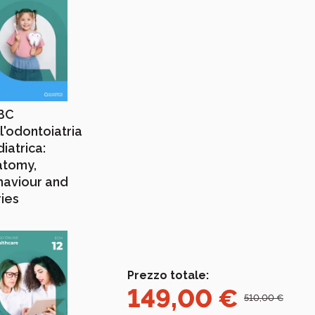
ABC
l'odontoiatria
iatrica:
atomy,
haviour and
ies
Prezzo totale:
149,00
€
510,00
€