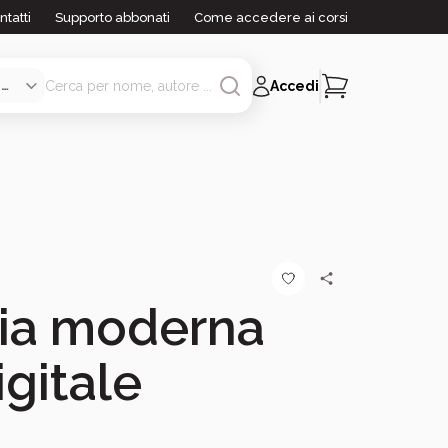
ntatti
Supporto abbonati
Come accedere ai corsi
Accedi
ia moderna
igitale