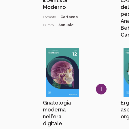
Il Dentista
L'
Moderno
del
ped
Formato
Cartaceo
An
Durata
Annuale
Be
Car
Gnatologia
Er
moderna
asp
nell'era
org
digitale