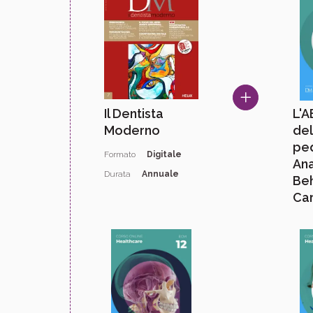
Il Dentista
L'
Moderno
del
ped
Formato
Digitale
An
Durata
Annuale
Be
Car