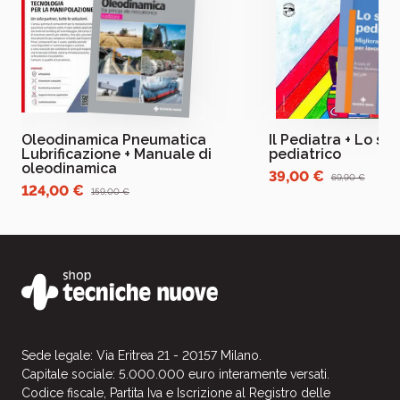
Oleodinamica Pneumatica
Il Pediatra + Lo st
Lubrificazione + Manuale di
pediatrico
oleodinamica
39,00 €
69,90 €
124,00 €
159,00 €
Sede legale: Via Eritrea 21 - 20157 Milano.
Capitale sociale: 5.000.000 euro interamente versati.
Codice fiscale, Partita Iva e Iscrizione al Registro delle