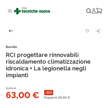
Bundle
RCI progettare rinnovabili
riscaldamento climatizzazione
idronica + La legionella negli
impianti
91,90
€
63,00
€
-31%
Risparmi 28,90 €