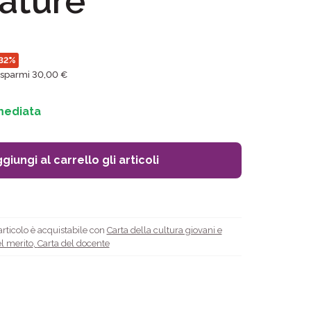
ature
32%
isparmi 30,00 €
mediata
giungi al carrello gli articoli
rticolo è acquistabile con
Carta della cultura giovani e
l merito
,
Carta del docente