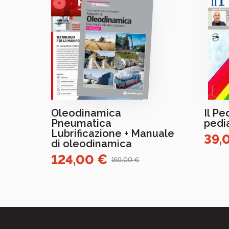
Oleodinamica
Il Pe
Pneumatica
pedi
Lubrificazione + Manuale
39,
di oleodinamica
124,00 €
159,00 €