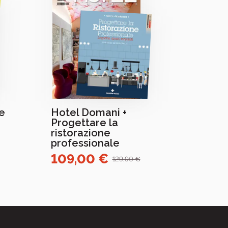
e
Hotel Domani +
Ambi
Progettare la
Banca
ristorazione
tecni
professionale
amia
109,00 €
289
129,90 €