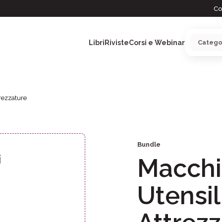
Co
Libri
Riviste
Corsi e Webinar
trezzature
ARGOMENTI
Bundle
i
Macchin
Utensil