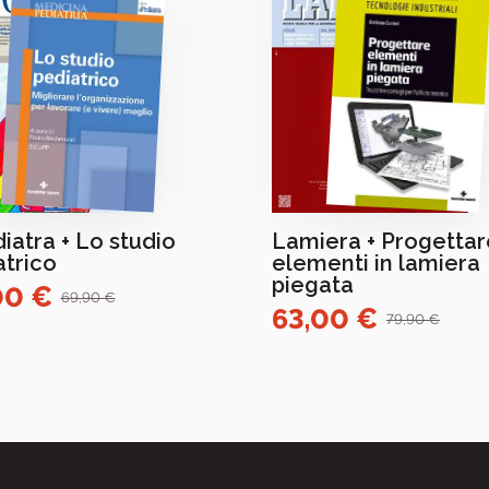
diatra + Lo studio
Lamiera + Progettar
atrico
elementi in lamiera
piegata
00 €
69,90 €
63,00 €
79,90 €