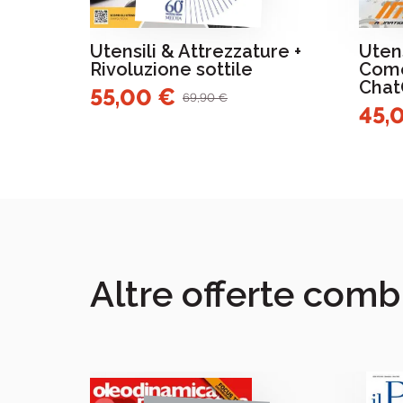
Utensili & Attrezzature +
Utens
Rivoluzione sottile
Come
Cha
55,00 €
69,90 €
45,
Altre offerte comb