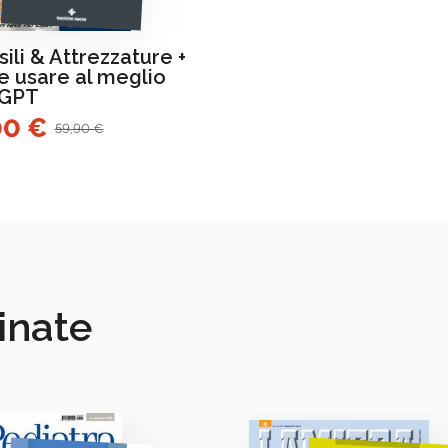
ili & Attrezzature +
 usare al meglio
tGPT
00 €
59,90 €
inate