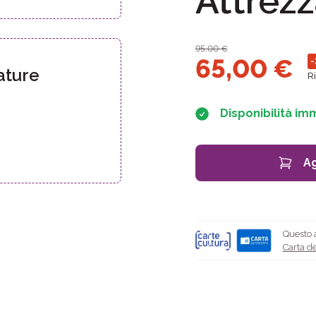
Attrezz
95,00
€
65,00
€
-
ature
R
Disponibilità im
Ag
Questo a
Carta de