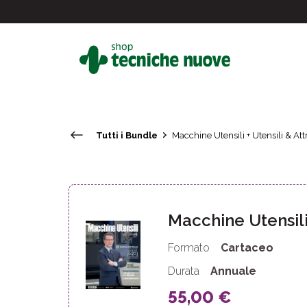
Tutti i Bundle
Macchine Utensili + Utensili & At
#
In primo piano
Macchine Utensil
Formato
Cartaceo
Durata
Annuale
55,00 €