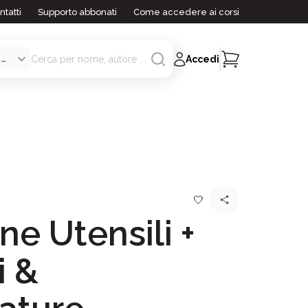
ntatti
Supporto abbonati
Come accedere ai corsi
Accedi
e Utensili +
i &