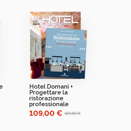
e
Hotel Domani +
Ambi
Progettare la
Banca
ristorazione
tecni
professionale
amia
109,00 €
289
129,90 €