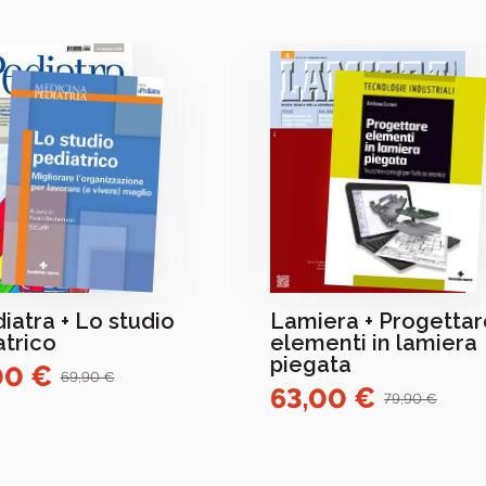
diatra + Lo studio
Lamiera + Progettar
atrico
elementi in lamiera
piegata
00 €
69,90 €
63,00 €
79,90 €