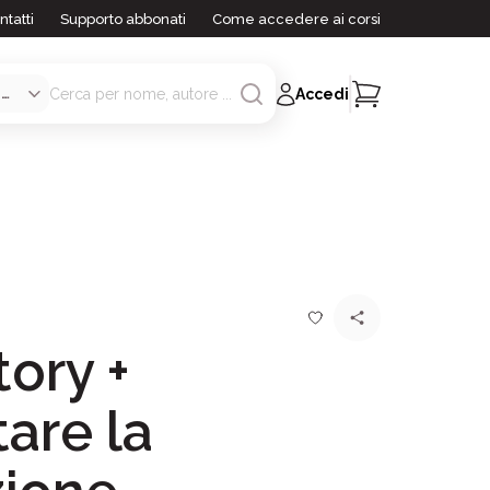
ntatti
Supporto abbonati
Come accedere ai corsi
Accedi
ory +
are la