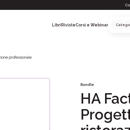
Co
Libri
Riviste
Corsi e Webinar
zione professionale
ARGOMENTI
Bundle
HA Fact
Progett