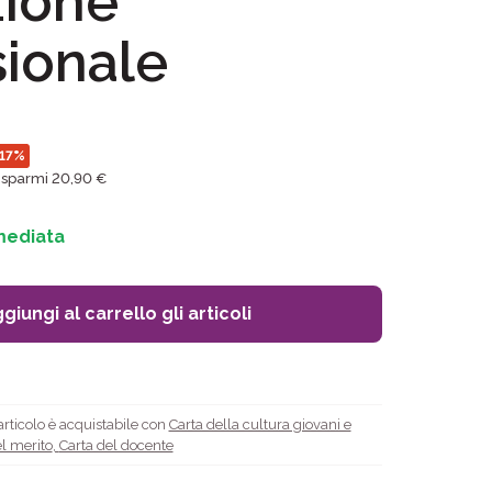
zione
sionale
17%
isparmi 20,90 €
mediata
giungi al carrello gli articoli
rticolo è acquistabile con
Carta della cultura giovani e
l merito
,
Carta del docente