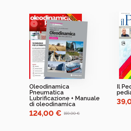
Oleodinamica
Il Pe
Pneumatica
pedi
Lubrificazione + Manuale
39,
di oleodinamica
124,00 €
159,00 €