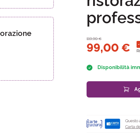
ristora
profes
torazione
119,90
€
99,00
€
-
R
Disponibilità im
Ag
Questo a
Carta de