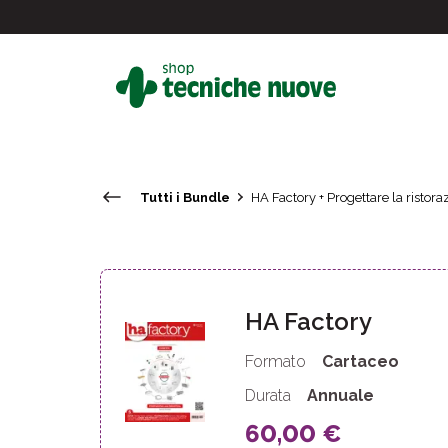
Tutti i Bundle
HA Factory + Progettare la ristora
#
In primo piano
HA Factory
Formato
Cartaceo
Durata
Annuale
60,00 €