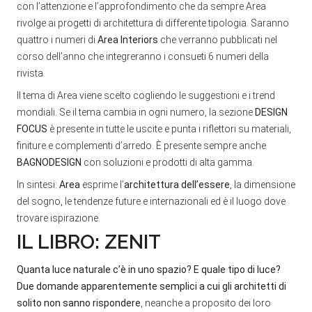
con l’attenzione e l’approfondimento che da sempre Area
rivolge ai progetti di architettura di differente tipologia. Saranno
quattro i numeri di
Area Interiors
che verranno pubblicati nel
corso dell’anno che integreranno i consueti 6 numeri della
rivista.
Il tema di Area viene scelto cogliendo le suggestioni e i trend
mondiali. Se il tema cambia in ogni numero, la sezione
DESIGN
FOCUS
è presente in tutte le uscite e punta i riflettori su materiali,
finiture e complementi d’arredo. È presente sempre anche
BAGNODESIGN
con soluzioni e prodotti di alta gamma.
In sintesi:
Area
esprime l’
architettura dell’essere
, la dimensione
del sogno, le tendenze future e internazionali ed è il luogo dove
trovare ispirazione.
IL LIBRO: ZENIT
Quanta luce naturale c’è in uno spazio? E quale tipo di luce?
Due domande apparentemente semplici a cui gli architetti di
solito non sanno rispondere
, neanche a proposito dei loro