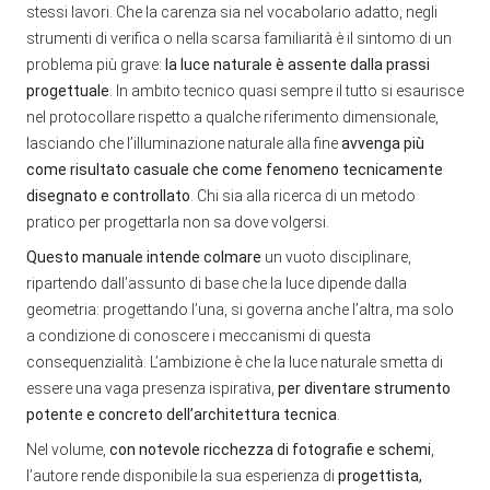
stessi lavori. Che la carenza sia nel vocabolario adatto, negli
strumenti di verifica o nella scarsa familiarità è il sintomo di un
problema più grave:
la luce naturale è assente dalla prassi
progettuale
. In ambito tecnico quasi sempre il tutto si esaurisce
nel protocollare rispetto a qualche riferimento dimensionale,
lasciando che l’illuminazione naturale alla fine
avvenga più
come risultato casuale che come fenomeno tecnicamente
disegnato e controllato
. Chi sia alla ricerca di un metodo
pratico per progettarla non sa dove volgersi.
Questo manuale intende colmare
un vuoto disciplinare,
ripartendo dall’assunto di base che la luce dipende dalla
geometria: progettando l’una, si governa anche l’altra, ma solo
a condizione di conoscere i meccanismi di questa
consequenzialità. L’ambizione è che la luce naturale smetta di
essere una vaga presenza ispirativa,
per diventare strumento
potente e concreto dell’architettura tecnica
.
Nel volume,
con notevole ricchezza di fotografie e schemi
,
l’autore rende disponibile la sua esperienza di
progettista,