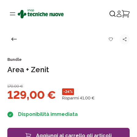
Bundle
Area + Zenit
170,00
€
129,00
€
-24%
Risparmi 41,00 €
Disponibilità immediata
Aggiungi al carrello gli articoli