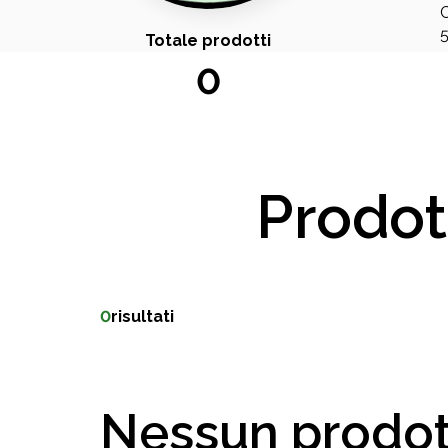
C
5
Totale prodotti
0
Prodot
0
risultati
Nessun prodot