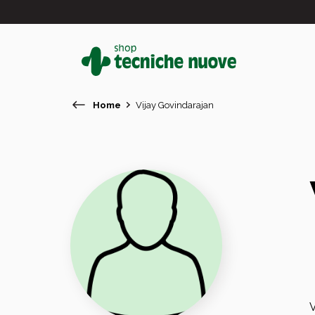
Home
Vijay Govindarajan
#
In primo piano
V