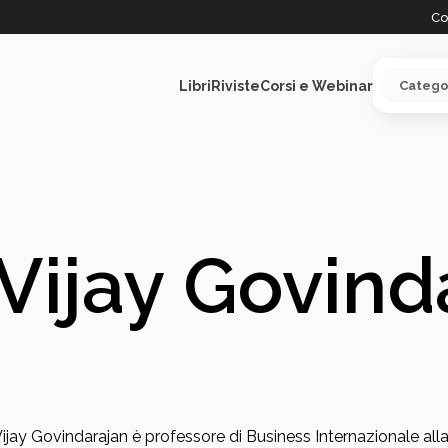
Co
Libri
Riviste
Corsi e Webinar
ARGOMENTI
Vijay Govind
ijay Govindarajan è professore di Business Internazionale al