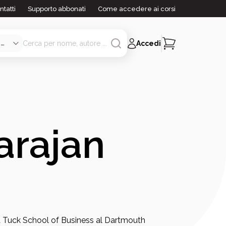
ntatti
Supporto abbonati
Come accedere ai corsi
Accedi
arajan
la Tuck School of Business al Dartmouth