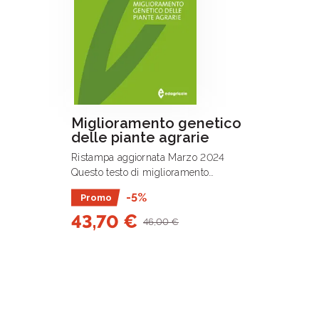
Miglioramento genetico
delle piante agrarie
Ristampa aggiornata Marzo 2024
Questo testo di miglioramento
genetico delle piante agrarie è il
-5%
Promo
risultato di più di 50 anni di
43,70 €
esperienza di insegnamento nella
46,00 €
Facoltà di .