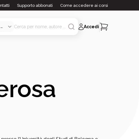
ntatti
Supporto abbonati
Come accedere ai corsi
Accedi
erosa