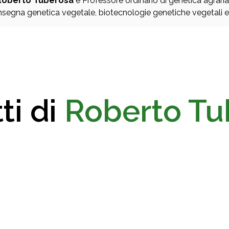
Roberto Tuberosa
è Professore ordinario di genetica agraria
nsegna genetica vegetale, biotecnologie genetiche vegetali e
ti di
Roberto Tu