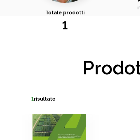
i
Totale prodotti
1
Prodot
1
risultato