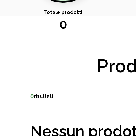
Totale prodotti
0
Prod
0
risultati
Nessun prodot