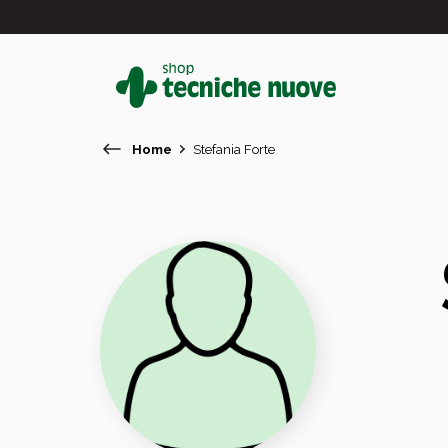
Home
Stefania Forte
#
In primo piano