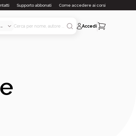
ntatti
Supporto abbonati
Come accedere ai corsi
Accedi
te