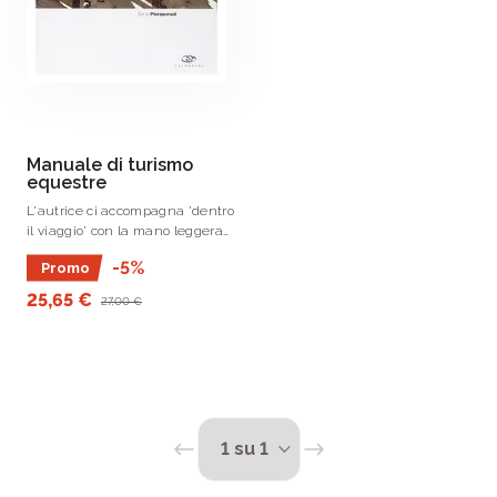
Manuale di turismo
equestre
L'autrice ci accompagna 'dentro
il viaggio' con la mano leggera
di chi racconta un'esperienza
-5%
Promo
sentita e con l'entusiasmo di
chi ama profondamente il
25,65 €
27,00 €
proprio animale e l'avventura
vissuta insieme.