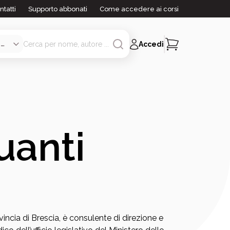
ntatti
Supporto abbonati
Come accedere ai corsi
Accedi
uanti
incia di Brescia, è consulente di direzione e