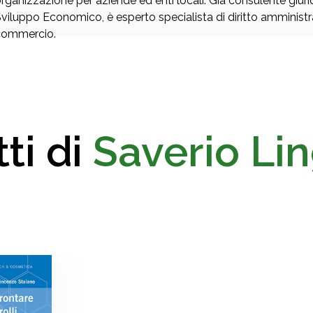
rganizzazione per aziende ed enti locali. Già consulente giuridi
viluppo Economico, è esperto specialista di diritto amministrat
commercio.
ti di
Saverio Li