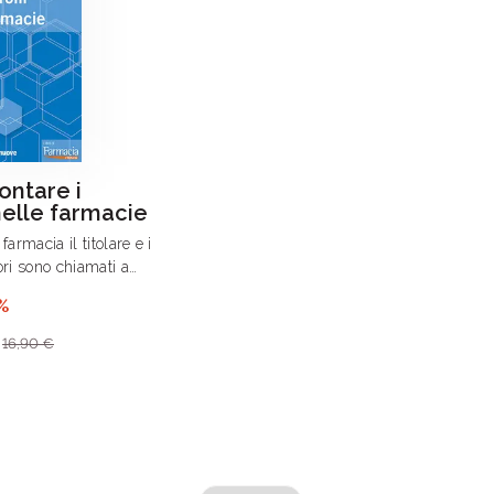
ontare i
nelle farmacie
farmacia il titolare e i
ori sono chiamati a
solo le norme tecniche
%
ma un complesso di
rmative il cui eventuale
16,90 €