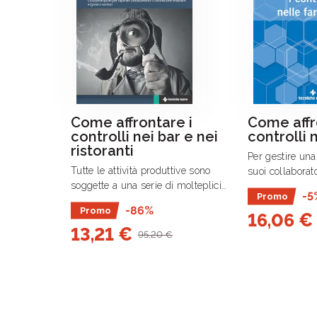
Come affrontare i
Come affr
controlli nei bar e nei
controlli 
ristoranti
Per gestire una 
Tutte le attività produttive sono
suoi collaborat
soggette a una serie di molteplici
conoscere non 
-5
Promo
normative ciascuna delle quali, per la
professionali 
-86%
Promo
propria materia di riferimento, è rivolta
16,06 €
disposizioni no
13,21 €
alla tutela della collettività.
mancato .
95,20 €