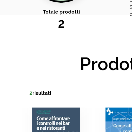
o
S
Totale prodotti
2
Prodot
2
risultati