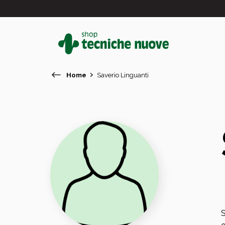
Home
Saverio Linguanti
#
In primo piano
S