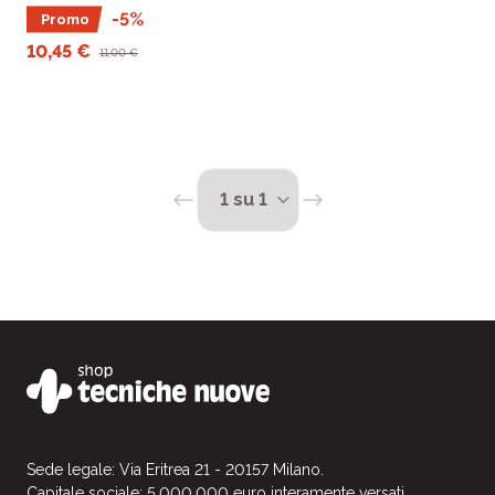
sull’argomento.
-5%
Promo
10,45 €
11,00 €
Sede legale: Via Eritrea 21 - 20157 Milano.
Capitale sociale: 5.000.000 euro interamente versati.