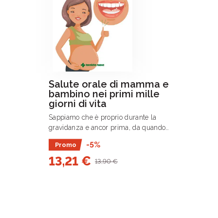
Salute orale di mamma e
bambino nei primi mille
giorni di vita
Sappiamo che è proprio durante la
gravidanza e ancor prima, da quando
la si progetta, che si determinano i
-5%
Promo
fattori che influenzeranno il futuro
13,21 €
della salute orale del bambino.
13,90 €