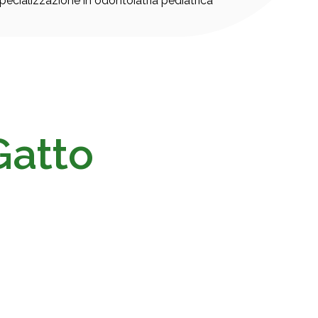
pecializzazione in odontoiatria pediatrica
Gatto