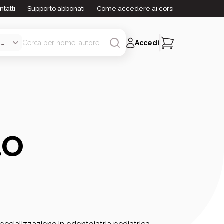
ntatti
Supporto abbonati
Come accedere ai corsi
Accedi
to