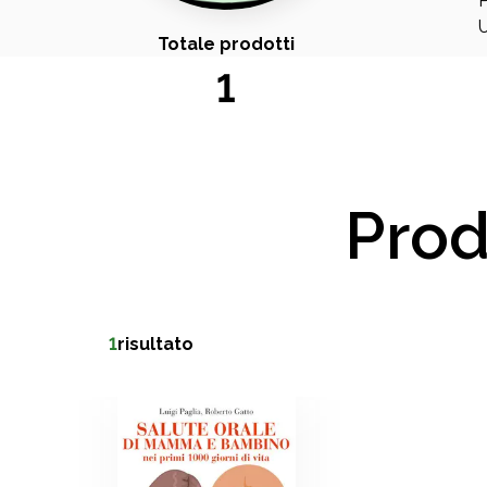
P
U
Totale prodotti
1
Prod
1
risultato