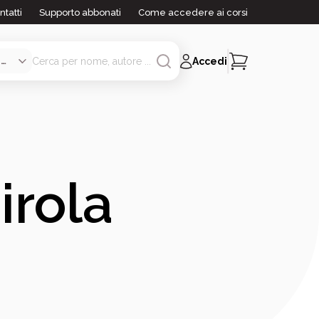
ntatti
Supporto abbonati
Come accedere ai corsi
Accedi
irola