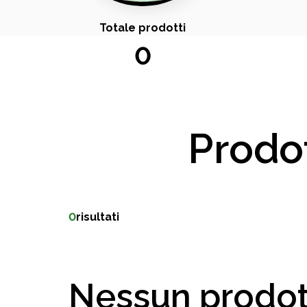
Totale prodotti
0
Prodot
0
risultati
Nessun prodot